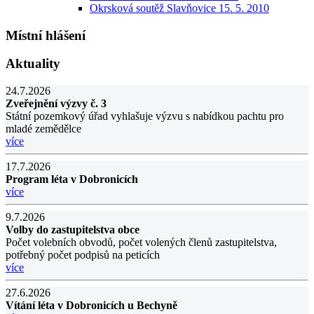
Okrsková soutěž Slavňovice 15. 5. 2010
Místní hlášení
Aktuality
24.7.2026
Zveřejnění výzvy č. 3
Státní pozemkový úřad vyhlašuje výzvu s nabídkou pachtu pro
mladé zemědělce
více
17.7.2026
Program léta v Dobronicích
více
9.7.2026
Volby do zastupitelstva obce
Počet volebních obvodů, počet volených členů zastupitelstva,
potřebný počet podpisů na peticích
více
27.6.2026
Vítání léta v Dobronicích u Bechyně