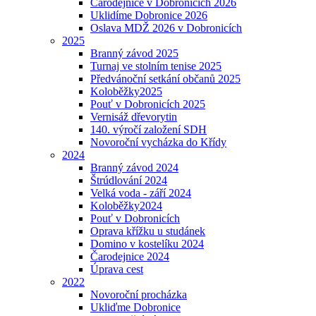
Čarodějnice v Dobronicích 2026
Uklidíme Dobronice 2026
Oslava MDŽ 2026 v Dobronicích
2025
Branný závod 2025
Turnaj ve stolním tenise 2025
Předvánoční setkání občanů 2025
Koloběžky2025
Pouť v Dobronicích 2025
Vernisáž dřevorytin
140. výročí založení SDH
Novoroční vycházka do Křídy
2024
Branný závod 2024
Štrúdlování 2024
Velká voda - září 2024
Koloběžky2024
Pouť v Dobronicích
Oprava křížku u studánek
Domino v kostelíku 2024
Čarodejnice 2024
Úprava cest
2022
Novoroční procházka
Ukliďme Dobronice