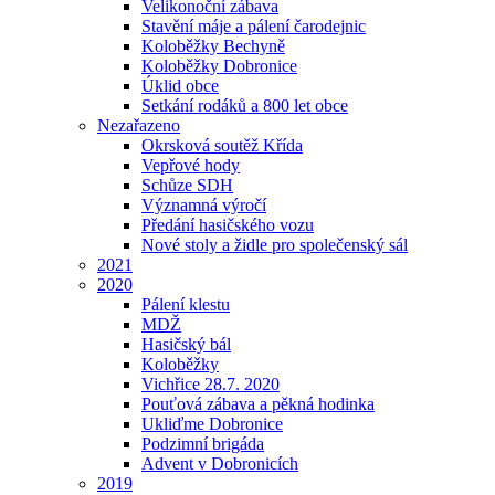
Velikonoční zábava
Stavění máje a pálení čarodejnic
Koloběžky Bechyně
Koloběžky Dobronice
Úklid obce
Setkání rodáků a 800 let obce
Nezařazeno
Okrsková soutěž Křída
Vepřové hody
Schůze SDH
Významná výročí
Předání hasičského vozu
Nové stoly a židle pro společenský sál
2021
2020
Pálení klestu
MDŽ
Hasičský bál
Koloběžky
Vichřice 28.7. 2020
Pouťová zábava a pěkná hodinka
Ukliďme Dobronice
Podzimní brigáda
Advent v Dobronicích
2019