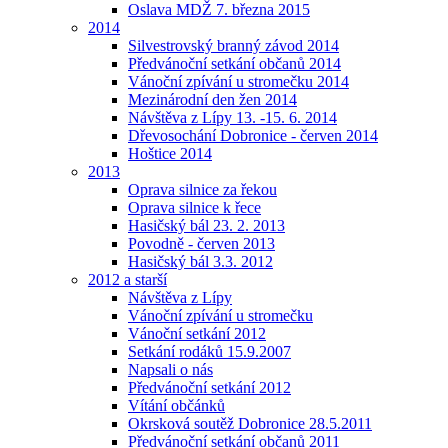
Oslava MDŽ 7. března 2015
2014
Silvestrovský branný závod 2014
Předvánoční setkání občanů 2014
Vánoční zpívání u stromečku 2014
Mezinárodní den žen 2014
Návštěva z Lípy 13. -15. 6. 2014
Dřevosochání Dobronice - červen 2014
Hoštice 2014
2013
Oprava silnice za řekou
Oprava silnice k řece
Hasičský bál 23. 2. 2013
Povodně - červen 2013
Hasičský bál 3.3. 2012
2012 a starší
Návštěva z Lípy
Vánoční zpívání u stromečku
Vánoční setkání 2012
Setkání rodáků 15.9.2007
Napsali o nás
Předvánoční setkání 2012
Vítání občánků
Okrsková soutěž Dobronice 28.5.2011
Předvánoční setkání občanů 2011