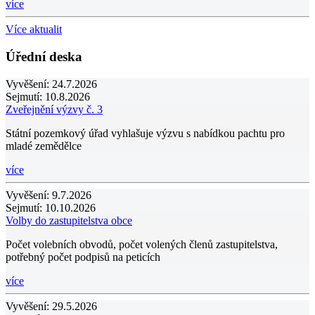
více
Více aktualit
Úřední deska
Vyvěšení:
24.7.2026
Sejmutí:
10.8.2026
Zveřejnění výzvy č. 3
Státní pozemkový úřad vyhlašuje výzvu s nabídkou pachtu pro
mladé zemědělce
více
Vyvěšení:
9.7.2026
Sejmutí:
10.10.2026
Volby do zastupitelstva obce
Počet volebních obvodů, počet volených členů zastupitelstva,
potřebný počet podpisů na peticích
více
Vyvěšení:
29.5.2026