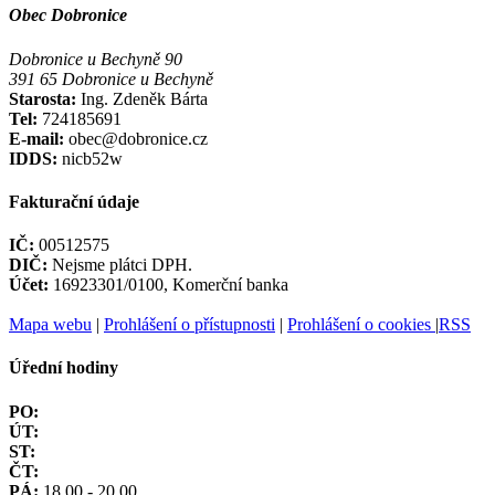
Obec Dobronice
Dobronice u Bechyně 90
391 65 Dobronice u Bechyně
Starosta:
Ing. Zdeněk Bárta
Tel:
724185691
E-mail:
obec@dobronice.cz
IDDS:
nicb52w
Fakturační údaje
IČ:
00512575
DIČ:
Nejsme plátci DPH.
Účet:
16923301/0100, Komerční banka
Mapa webu
|
Prohlášení o přístupnosti
|
Prohlášení o cookies
|
RSS
Úřední hodiny
PO:
ÚT:
ST:
ČT:
PÁ:
18.00 - 20.00