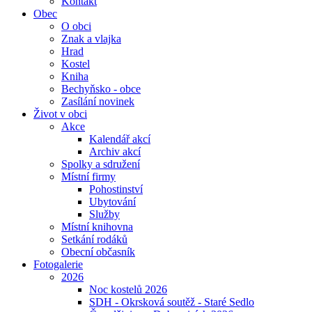
Kontakt
Obec
O obci
Znak a vlajka
Hrad
Kostel
Kniha
Bechyňsko - obce
Zasílání novinek
Život v obci
Akce
Kalendář akcí
Archiv akcí
Spolky a sdružení
Místní firmy
Pohostinství
Ubytování
Služby
Místní knihovna
Setkání rodáků
Obecní občasník
Fotogalerie
2026
Noc kostelů 2026
SDH - Okrsková soutěž - Staré Sedlo