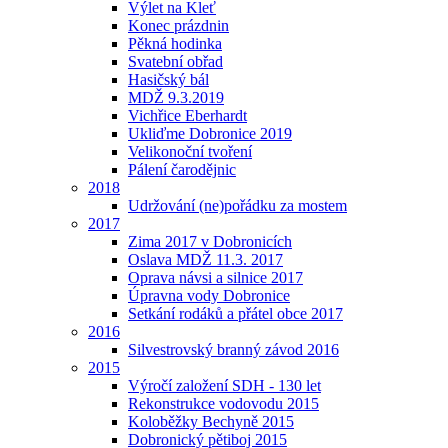
Výlet na Kleť
Konec prázdnin
Pěkná hodinka
Svatební obřad
Hasičský bál
MDŽ 9.3.2019
Vichřice Eberhardt
Ukliďme Dobronice 2019
Velikonoční tvoření
Pálení čarodějnic
2018
Udržování (ne)pořádku za mostem
2017
Zima 2017 v Dobronicích
Oslava MDŽ 11.3. 2017
Oprava návsi a silnice 2017
Úpravna vody Dobronice
Setkání rodáků a přátel obce 2017
2016
Silvestrovský branný závod 2016
2015
Výročí založení SDH - 130 let
Rekonstrukce vodovodu 2015
Koloběžky Bechyně 2015
Dobronický pětiboj 2015