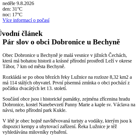
neděle 9.8.2026
den: 31°C
noc: 17°C
Více informací o počasí
Pár slov o obci Dobronice u Bechyně
Obec Dobronice u Bechyně je malá vesnice v jižních Čechách,
která má bohatou historii a krásné přírodní prostředí Leží v okrese
Tábor, 7 km od města Bechyně.
Rozkládá se po obou březích řeky Lužnice na rozloze 8,32 km2 a
má 114 stálých obyvatel. První písemná zmínka o obci pochází z
počátku dvacátých let 13. století.
Součástí obce jsou i historické památky, zejména zřícenina hradu
Dobronice, kostel Nanebevzetí Panny Marie a kaple sv. Václava na
návsi, nebo přírodní park Kukle.
V létě je obec hojně navštěvovaná turisty a vodáky, kterým jsou k
dispozici kempy a ubytovací zařízení. Řeka Lužnice je též
vyhledávána milovníky rybaření.