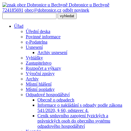
Dobronice
u Bechyně
724185691
obec@dobronice.cz
odběr novinek
Úřad
Úřední deska
Povinné informace
e-Podatelna
Usnesení
Archiv usnesení
Vyhlášky
Zastupitelstvo
Rozpočet a výkazy
Výroční zprávy
Archiv
Místní hlášení
Místní poplatky
Odpadové hospodářství
Obecně o odpadech
Informace o nakládání s odpady podle zákona
541/2020, § 60, odstavec 4.
Ceník smluvního zapojení fyzických a
právnických osob do obecního systému
odpadového hospodářství