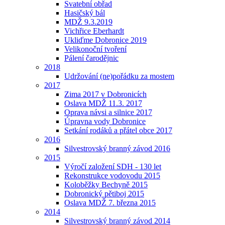
Svatební obřad
Hasičský bál
MDŽ 9.3.2019
Vichřice Eberhardt
Ukliďme Dobronice 2019
Velikonoční tvoření
Pálení čarodějnic
2018
Udržování (ne)pořádku za mostem
2017
Zima 2017 v Dobronicích
Oslava MDŽ 11.3. 2017
Oprava návsi a silnice 2017
Úpravna vody Dobronice
Setkání rodáků a přátel obce 2017
2016
Silvestrovský branný závod 2016
2015
Výročí založení SDH - 130 let
Rekonstrukce vodovodu 2015
Koloběžky Bechyně 2015
Dobronický pětiboj 2015
Oslava MDŽ 7. března 2015
2014
Silvestrovský branný závod 2014