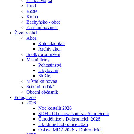
Znak a vlajka
Hrad
Kostel
Kniha
Bechyňsko - obce
Zasílání novinek
Život v obci
Akce
Kalendář akcí
Archiv akcí
Spolky a sdružení
Místní firmy
Pohostinství
Ubytování
Služby
Místní knihovna
Setkání rodáků
Obecní občasník
Fotogalerie
2026
Noc kostelů 2026
SDH - Okrsková soutěž - Staré Sedlo
Čarodějnice v Dobronicích 2026
Uklidíme Dobronice 2026
Oslava MDŽ 2026 v Dobronicích