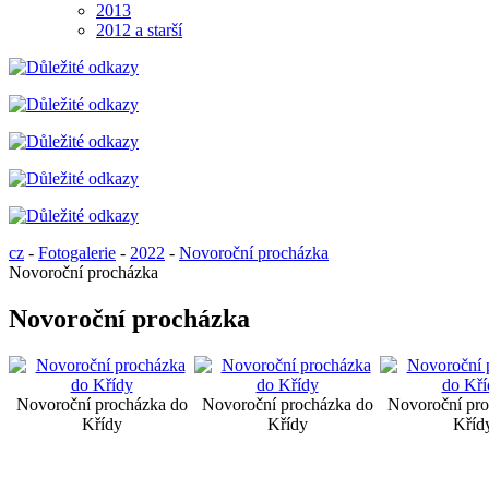
2013
2012 a starší
cz
-
Fotogalerie
-
2022
-
Novoroční procházka
Novoroční procházka
Novoroční procházka
Novoroční procházka do
Novoroční procházka do
Novoroční pro
Křídy
Křídy
Kříd