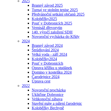
2025
Branný závod 2025
Turnaj ve stolním tenise 2025
Předvánoční setkání občanů 2025
Koloběžky2025
Pouť v Dobronicích 2025
Vernisáž dřevorytin
140. výročí založení SDH
Novoroční vycházka do Křídy
2024
Branný závod 2024
Štrúdlování 2024
Velká voda - září 2024
Koloběžky2024
Pouť v Dobronicích
Oprava křížku u studánek
Domino v kostelíku 2024
Čarodejnice 2024
Úprava cest
2022
Novoroční procházka
Ukliďme Dobronice
Velikonoční zábava
Stavění máje a pálení čarodejnic
Koloběžky Bechyně