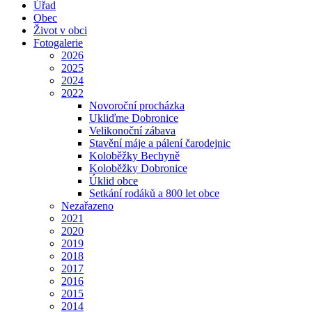
Úřad
Obec
Život v obci
Fotogalerie
2026
2025
2024
2022
Novoroční procházka
Ukliďme Dobronice
Velikonoční zábava
Stavění máje a pálení čarodejnic
Koloběžky Bechyně
Koloběžky Dobronice
Úklid obce
Setkání rodáků a 800 let obce
Nezařazeno
2021
2020
2019
2018
2017
2016
2015
2014