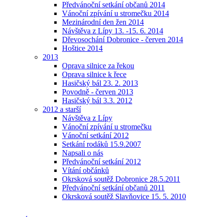
Předvánoční setkání občanů 2014
Vánoční zpívání u stromečku 2014
Mezinárodní den žen 2014
Návštěva z Lípy 13. -15. 6. 2014
Dřevosochání Dobronice - červen 2014
Hoštice 2014
2013
Oprava silnice za řekou
Oprava silnice k řece
Hasičský bál 23. 2. 2013
Povodně - červen 2013
Hasičský bál 3.3. 2012
2012 a starší
Návštěva z Lípy
Vánoční zpívání u stromečku
Vánoční setkání 2012
Setkání rodáků 15.9.2007
Napsali o nás
Předvánoční setkání 2012
Vítání občánků
Okrsková soutěž Dobronice 28.5.2011
Předvánoční setkání občanů 2011
Okrsková soutěž Slavňovice 15. 5. 2010