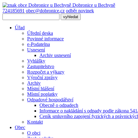
Dobronice
u Bechyně
724185691
obec@dobronice.cz
odběr novinek
Úřad
Úřední deska
Povinné informace
e-Podatelna
Usnesení
Archiv usnesení
Vyhlášky
Zastupitelstvo
Rozpočet a výkazy
Výroční zprávy
Archiv
Místní hlášení
Místní poplatky
Odpadové hospodářství
Obecně o odpadech
Informace o nakládání s odpady podle zákona 541/
Ceník smluvního zapojení fyzických a právnický
Kontakt
Obec
O obci