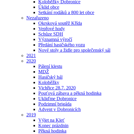
Koloběžky Dobronice
Úklid obce
Setkání rodáků a 800 let obce
Nezařazeno
Okrsková soutěž Křída
Vepřové hody
Schůze SDH
Významná výročí
Předání hasičského vozu
Nové stoly a židle pro společenský sál
2021
2020
Pálení klestu
MDŽ
Hasičský bál
Koloběžky
Vichřice 28.7. 2020
Pouťová zábava a pěkná hodinka
Ukliďme Dobronice
Podzimní brigáda
Advent v Dobronicích
2019
Výlet na Kleť
Konec prázdnin
Pěkná hodinka