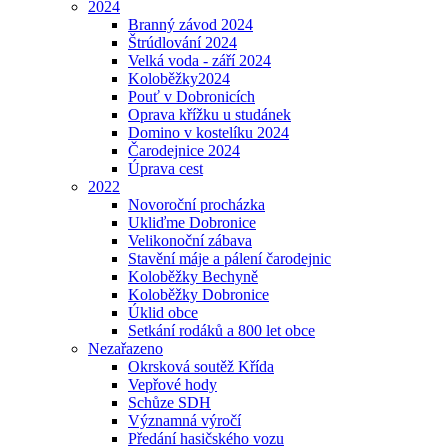
2024
Branný závod 2024
Štrúdlování 2024
Velká voda - září 2024
Koloběžky2024
Pouť v Dobronicích
Oprava křížku u studánek
Domino v kostelíku 2024
Čarodejnice 2024
Úprava cest
2022
Novoroční procházka
Ukliďme Dobronice
Velikonoční zábava
Stavění máje a pálení čarodejnic
Koloběžky Bechyně
Koloběžky Dobronice
Úklid obce
Setkání rodáků a 800 let obce
Nezařazeno
Okrsková soutěž Křída
Vepřové hody
Schůze SDH
Významná výročí
Předání hasičského vozu