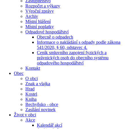
Zastupitelstvo
Rozpočet a výkazy
Výroční zprávy
Archiv
Místní hlášení
Místní poplatky
Odpadové hospodářství
Obecně o odpadech
Informace o nakládání s odpady podle zákona
541/2020, § 60, odstavec 4.
Ceník smluvního zapojení fyzických a
právnických osob do obecního systému
odpadového hospodářství
Kontakt
Obec
O obci
Znak a vlajka
Hrad
Kostel
Kniha
Bechyňsko - obce
Zasílání novinek
Život v obci
Akce
Kalendář akcí