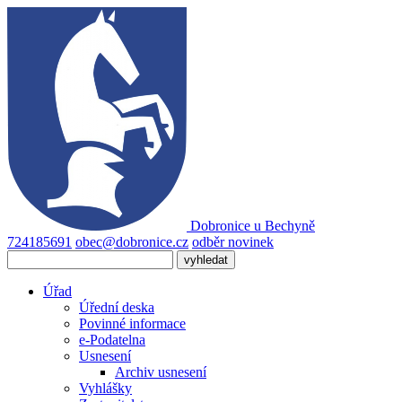
Dobronice
u Bechyně
724185691
obec@dobronice.cz
odběr novinek
Úřad
Úřední deska
Povinné informace
e-Podatelna
Usnesení
Archiv usnesení
Vyhlášky