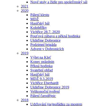
Nové stoly a židle pro společenský sál
2021
2020
Pálení klestu
MDŽ
Hasičský bál
Koloběžky
Vichřice 28.7. 2020
Pouťová zábava a pěkná hodinka
Ukliďme Dobronice
Podzimní brigáda
Advent v Dobronicích
2019
Výlet na Kleť
Konec prázdnin
Pěkná hodinka
Svatební obřad
Hasičský bál
MDŽ 9.3.2019
Vichřice Eberhardt
Ukliďme Dobronice 2019
Velikonoční tvoření
Pálení čarodějnic
2018
Udržování (ne)pořádku za mostem