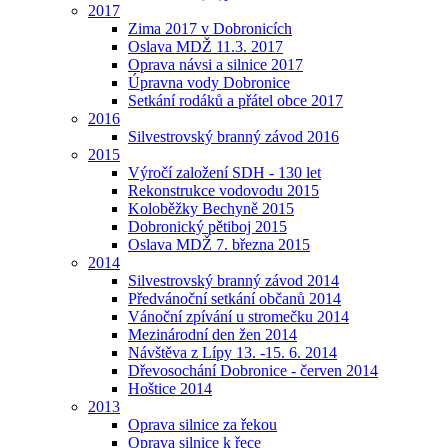
2017
Zima 2017 v Dobronicích
Oslava MDŽ 11.3. 2017
Oprava návsi a silnice 2017
Úpravna vody Dobronice
Setkání rodáků a přátel obce 2017
2016
Silvestrovský branný závod 2016
2015
Výročí založení SDH - 130 let
Rekonstrukce vodovodu 2015
Koloběžky Bechyně 2015
Dobronický pětiboj 2015
Oslava MDŽ 7. března 2015
2014
Silvestrovský branný závod 2014
Předvánoční setkání občanů 2014
Vánoční zpívání u stromečku 2014
Mezinárodní den žen 2014
Návštěva z Lípy 13. -15. 6. 2014
Dřevosochání Dobronice - červen 2014
Hoštice 2014
2013
Oprava silnice za řekou
Oprava silnice k řece