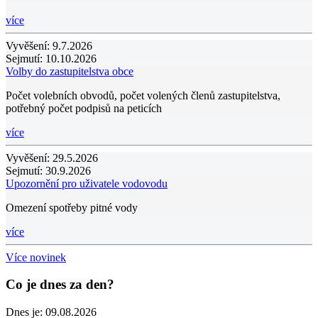
více
Vyvěšení:
9.7.2026
Sejmutí:
10.10.2026
Volby do zastupitelstva obce
Počet volebních obvodů, počet volených členů zastupitelstva,
potřebný počet podpisů na peticích
více
Vyvěšení:
29.5.2026
Sejmutí:
30.9.2026
Upozornění pro uživatele vodovodu
Omezení spotřeby pitné vody
více
Více novinek
Co je dnes za den?
Dnes je:
09.08.2026