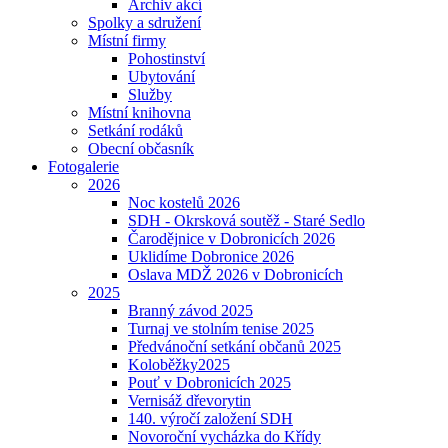
Archiv akcí
Spolky a sdružení
Místní firmy
Pohostinství
Ubytování
Služby
Místní knihovna
Setkání rodáků
Obecní občasník
Fotogalerie
2026
Noc kostelů 2026
SDH - Okrsková soutěž - Staré Sedlo
Čarodějnice v Dobronicích 2026
Uklidíme Dobronice 2026
Oslava MDŽ 2026 v Dobronicích
2025
Branný závod 2025
Turnaj ve stolním tenise 2025
Předvánoční setkání občanů 2025
Koloběžky2025
Pouť v Dobronicích 2025
Vernisáž dřevorytin
140. výročí založení SDH
Novoroční vycházka do Křídy