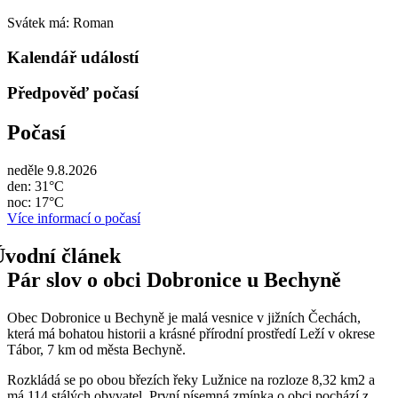
Svátek má:
Roman
Kalendář událostí
Předpověď počasí
Počasí
neděle 9.8.2026
den: 31°C
noc: 17°C
Více informací o počasí
Pár slov o obci Dobronice u Bechyně
Obec Dobronice u Bechyně je malá vesnice v jižních Čechách,
která má bohatou historii a krásné přírodní prostředí Leží v okrese
Tábor, 7 km od města Bechyně.
Rozkládá se po obou březích řeky Lužnice na rozloze 8,32 km2 a
má 114 stálých obyvatel. První písemná zmínka o obci pochází z