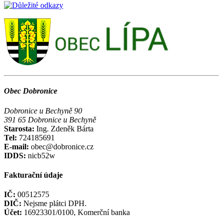
Obec Dobronice
Dobronice u Bechyně 90
391 65 Dobronice u Bechyně
Starosta:
Ing. Zdeněk Bárta
Tel:
724185691
E-mail:
obec@dobronice.cz
IDDS:
nicb52w
Fakturační údaje
IČ:
00512575
DIČ:
Nejsme plátci DPH.
Účet:
16923301/0100, Komerční banka