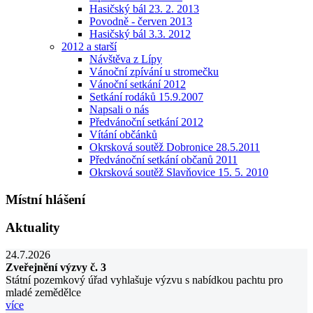
Hasičský bál 23. 2. 2013
Povodně - červen 2013
Hasičský bál 3.3. 2012
2012 a starší
Návštěva z Lípy
Vánoční zpívání u stromečku
Vánoční setkání 2012
Setkání rodáků 15.9.2007
Napsali o nás
Předvánoční setkání 2012
Vítání občánků
Okrsková soutěž Dobronice 28.5.2011
Předvánoční setkání občanů 2011
Okrsková soutěž Slavňovice 15. 5. 2010
Místní hlášení
Aktuality
24.7.2026
Zveřejnění výzvy č. 3
Státní pozemkový úřad vyhlašuje výzvu s nabídkou pachtu pro
mladé zemědělce
více