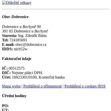
Obec Dobronice
Dobronice u Bechyně 90
391 65 Dobronice u Bechyně
Starosta:
Ing. Zdeněk Bárta
Tel:
724185691
E-mail:
obec@dobronice.cz
IDDS:
nicb52w
Fakturační údaje
IČ:
00512575
DIČ:
Nejsme plátci DPH.
Účet:
16923301/0100, Komerční banka
Mapa webu
|
Prohlášení o přístupnosti
|
Prohlášení o cookies
|
RSS
Úřední hodiny
PO:
ÚT: