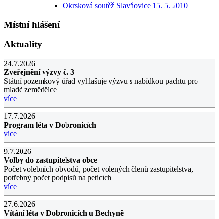
Okrsková soutěž Slavňovice 15. 5. 2010
Místní hlášení
Aktuality
24.7.2026
Zveřejnění výzvy č. 3
Státní pozemkový úřad vyhlašuje výzvu s nabídkou pachtu pro
mladé zemědělce
více
17.7.2026
Program léta v Dobronicích
více
9.7.2026
Volby do zastupitelstva obce
Počet volebních obvodů, počet volených členů zastupitelstva,
potřebný počet podpisů na peticích
více
27.6.2026
Vítání léta v Dobronicích u Bechyně