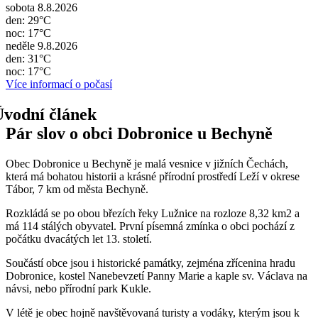
sobota 8.8.2026
den: 29°C
noc: 17°C
neděle 9.8.2026
den: 31°C
noc: 17°C
Více informací o počasí
Pár slov o obci Dobronice u Bechyně
Obec Dobronice u Bechyně je malá vesnice v jižních Čechách,
která má bohatou historii a krásné přírodní prostředí Leží v okrese
Tábor, 7 km od města Bechyně.
Rozkládá se po obou březích řeky Lužnice na rozloze 8,32 km2 a
má 114 stálých obyvatel. První písemná zmínka o obci pochází z
počátku dvacátých let 13. století.
Součástí obce jsou i historické památky, zejména zřícenina hradu
Dobronice, kostel Nanebevzetí Panny Marie a kaple sv. Václava na
návsi, nebo přírodní park Kukle.
V létě je obec hojně navštěvovaná turisty a vodáky, kterým jsou k