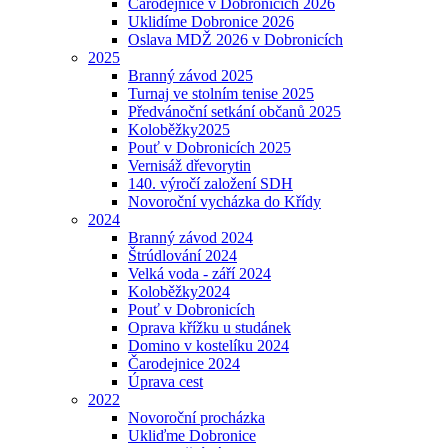
Čarodějnice v Dobronicích 2026
Uklidíme Dobronice 2026
Oslava MDŽ 2026 v Dobronicích
2025
Branný závod 2025
Turnaj ve stolním tenise 2025
Předvánoční setkání občanů 2025
Koloběžky2025
Pouť v Dobronicích 2025
Vernisáž dřevorytin
140. výročí založení SDH
Novoroční vycházka do Křídy
2024
Branný závod 2024
Štrúdlování 2024
Velká voda - září 2024
Koloběžky2024
Pouť v Dobronicích
Oprava křížku u studánek
Domino v kostelíku 2024
Čarodejnice 2024
Úprava cest
2022
Novoroční procházka
Ukliďme Dobronice