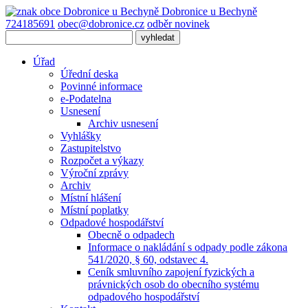
Dobronice
u Bechyně
724185691
obec@dobronice.cz
odběr novinek
Úřad
Úřední deska
Povinné informace
e-Podatelna
Usnesení
Archiv usnesení
Vyhlášky
Zastupitelstvo
Rozpočet a výkazy
Výroční zprávy
Archiv
Místní hlášení
Místní poplatky
Odpadové hospodářství
Obecně o odpadech
Informace o nakládání s odpady podle zákona
541/2020, § 60, odstavec 4.
Ceník smluvního zapojení fyzických a
právnických osob do obecního systému
odpadového hospodářství