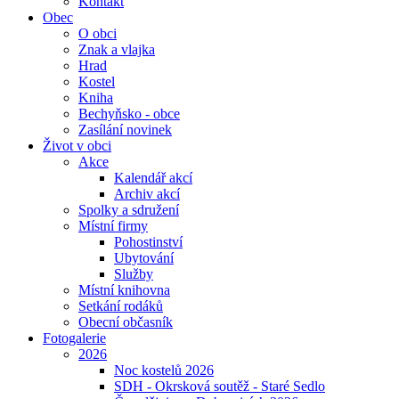
Kontakt
Obec
O obci
Znak a vlajka
Hrad
Kostel
Kniha
Bechyňsko - obce
Zasílání novinek
Život v obci
Akce
Kalendář akcí
Archiv akcí
Spolky a sdružení
Místní firmy
Pohostinství
Ubytování
Služby
Místní knihovna
Setkání rodáků
Obecní občasník
Fotogalerie
2026
Noc kostelů 2026
SDH - Okrsková soutěž - Staré Sedlo