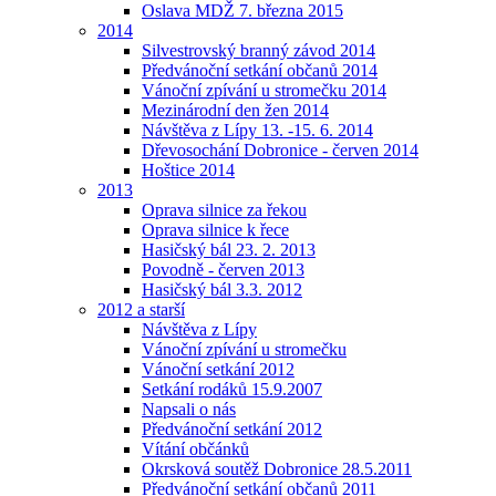
Oslava MDŽ 7. března 2015
2014
Silvestrovský branný závod 2014
Předvánoční setkání občanů 2014
Vánoční zpívání u stromečku 2014
Mezinárodní den žen 2014
Návštěva z Lípy 13. -15. 6. 2014
Dřevosochání Dobronice - červen 2014
Hoštice 2014
2013
Oprava silnice za řekou
Oprava silnice k řece
Hasičský bál 23. 2. 2013
Povodně - červen 2013
Hasičský bál 3.3. 2012
2012 a starší
Návštěva z Lípy
Vánoční zpívání u stromečku
Vánoční setkání 2012
Setkání rodáků 15.9.2007
Napsali o nás
Předvánoční setkání 2012
Vítání občánků
Okrsková soutěž Dobronice 28.5.2011
Předvánoční setkání občanů 2011