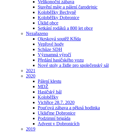
Velikonoční zábava
Stavění máje a pálení čarodejnic
Koloběžky Bechyně
Koloběžky Dobronice
Úklid obce
Setkání rodáků a 800 let obce
Nezařazeno
Okrsková soutěž Křída
Vepřové hody
Schůze SDH
Významná výročí
Předání hasičského vozu
Nové stoly a židle pro společenský sál
2021
2020
Pálení klestu
MDŽ
Hasičský bál
Koloběžky
Vichřice 28.7. 2020
Pouťová zábava a pěkná hodinka
Ukliďme Dobronice
Podzimní brigáda
Advent v Dobronicích
2019