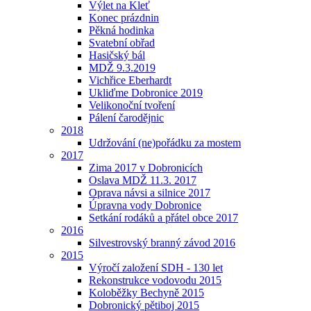
Výlet na Kleť
Konec prázdnin
Pěkná hodinka
Svatební obřad
Hasičský bál
MDŽ 9.3.2019
Vichřice Eberhardt
Ukliďme Dobronice 2019
Velikonoční tvoření
Pálení čarodějnic
2018
Udržování (ne)pořádku za mostem
2017
Zima 2017 v Dobronicích
Oslava MDŽ 11.3. 2017
Oprava návsi a silnice 2017
Úpravna vody Dobronice
Setkání rodáků a přátel obce 2017
2016
Silvestrovský branný závod 2016
2015
Výročí založení SDH - 130 let
Rekonstrukce vodovodu 2015
Koloběžky Bechyně 2015
Dobronický pětiboj 2015