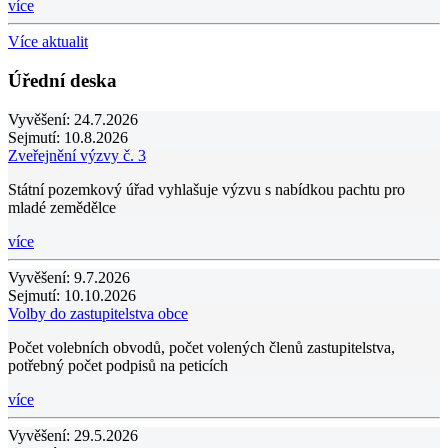
více
Více aktualit
Úřední deska
Vyvěšení:
24.7.2026
Sejmutí:
10.8.2026
Zveřejnění výzvy č. 3
Státní pozemkový úřad vyhlašuje výzvu s nabídkou pachtu pro
mladé zemědělce
více
Vyvěšení:
9.7.2026
Sejmutí:
10.10.2026
Volby do zastupitelstva obce
Počet volebních obvodů, počet volených členů zastupitelstva,
potřebný počet podpisů na peticích
více
Vyvěšení:
29.5.2026