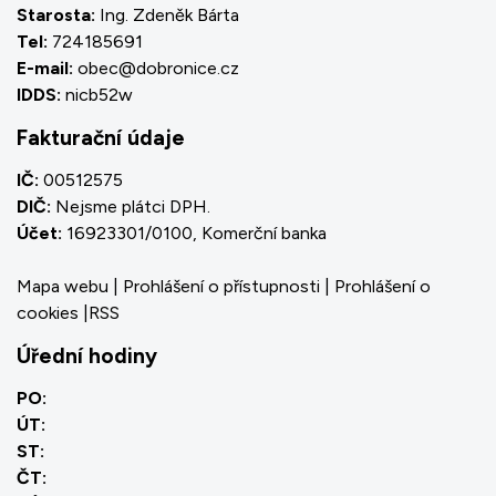
Starosta:
Ing. Zdeněk Bárta
Tel:
724185691
E-mail:
obec@dobronice.cz
IDDS:
nicb52w
Fakturační údaje
IČ:
00512575
DIČ:
Nejsme plátci DPH.
Účet:
16923301/0100, Komerční banka
Mapa webu
|
Prohlášení o přístupnosti
|
Prohlášení o
cookies
|
RSS
Úřední hodiny
PO:
ÚT:
ST:
ČT: