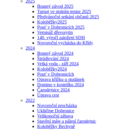
2025
Branný závod 2025
Turnaj ve stolním tenise 2025
Předvánoční setkání občanů 2025
Koloběžky2025
Pouť v Dobronicích 2025
Vernisáž dřevorytin
140. výročí založení SDH
Novoroční vycházka do Křídy
2024
Branný závod 2024
Štrúdlování 2024
Velká voda - září 2024
Koloběžky2024
Pouť v Dobronicích
Oprava křížku u studánek
Domino v kostelíku 2024
Čarodejnice 2024
Úprava cest
2022
Novoroční procházka
Ukliďme Dobronice
Velikonoční zábava
Stavění máje a pálení čarodejnic
Koloběžky Bechyně