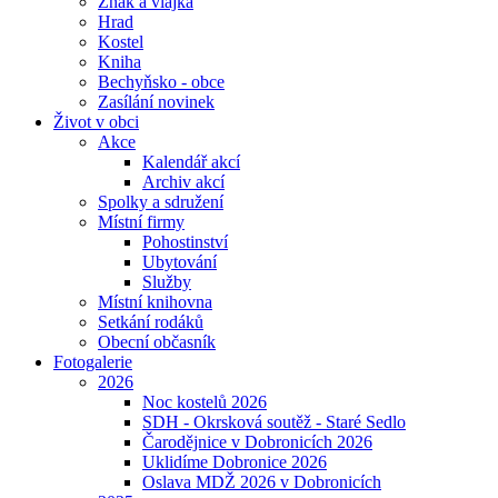
Znak a vlajka
Hrad
Kostel
Kniha
Bechyňsko - obce
Zasílání novinek
Život v obci
Akce
Kalendář akcí
Archiv akcí
Spolky a sdružení
Místní firmy
Pohostinství
Ubytování
Služby
Místní knihovna
Setkání rodáků
Obecní občasník
Fotogalerie
2026
Noc kostelů 2026
SDH - Okrsková soutěž - Staré Sedlo
Čarodějnice v Dobronicích 2026
Uklidíme Dobronice 2026
Oslava MDŽ 2026 v Dobronicích