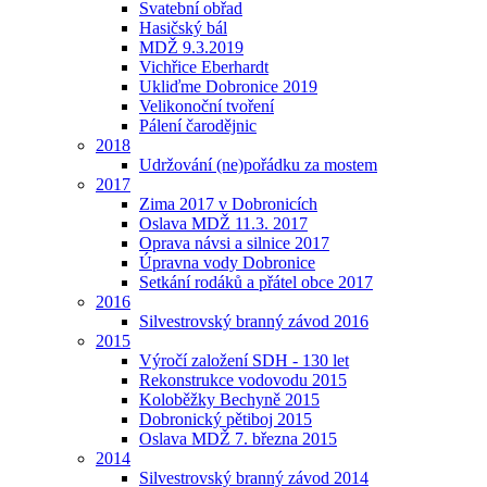
Svatební obřad
Hasičský bál
MDŽ 9.3.2019
Vichřice Eberhardt
Ukliďme Dobronice 2019
Velikonoční tvoření
Pálení čarodějnic
2018
Udržování (ne)pořádku za mostem
2017
Zima 2017 v Dobronicích
Oslava MDŽ 11.3. 2017
Oprava návsi a silnice 2017
Úpravna vody Dobronice
Setkání rodáků a přátel obce 2017
2016
Silvestrovský branný závod 2016
2015
Výročí založení SDH - 130 let
Rekonstrukce vodovodu 2015
Koloběžky Bechyně 2015
Dobronický pětiboj 2015
Oslava MDŽ 7. března 2015
2014
Silvestrovský branný závod 2014