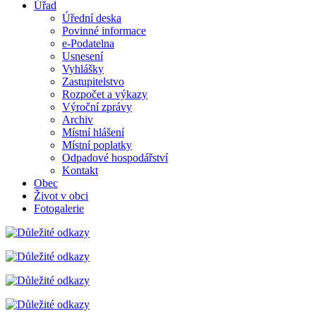
Úřad
Úřední deska
Povinné informace
e-Podatelna
Usnesení
Vyhlášky
Zastupitelstvo
Rozpočet a výkazy
Výroční zprávy
Archiv
Místní hlášení
Místní poplatky
Odpadové hospodářství
Kontakt
Obec
Život v obci
Fotogalerie