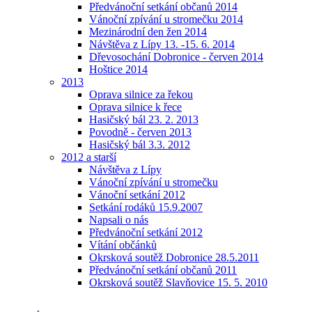
Předvánoční setkání občanů 2014
Vánoční zpívání u stromečku 2014
Mezinárodní den žen 2014
Návštěva z Lípy 13. -15. 6. 2014
Dřevosochání Dobronice - červen 2014
Hoštice 2014
2013
Oprava silnice za řekou
Oprava silnice k řece
Hasičský bál 23. 2. 2013
Povodně - červen 2013
Hasičský bál 3.3. 2012
2012 a starší
Návštěva z Lípy
Vánoční zpívání u stromečku
Vánoční setkání 2012
Setkání rodáků 15.9.2007
Napsali o nás
Předvánoční setkání 2012
Vítání občánků
Okrsková soutěž Dobronice 28.5.2011
Předvánoční setkání občanů 2011
Okrsková soutěž Slavňovice 15. 5. 2010