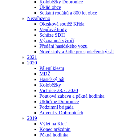
Koloběžky Dobronice
Úklid obce
Setkání rodáků a 800 let obce
Nezařazeno
Okrsková soutěž Křída
Vepřové hody
Schůze SDH
Významná výročí
Předání hasičského vozu
Nové stoly a židle pro společenský sál
2021
2020
Pálení klestu
MDŽ
Hasičský bál
Koloběžky
Vichřice 28.7. 2020
Pouťová zábava a pěkná hodinka
Ukliďme Dobronice
Podzimní brigáda
Advent v Dobronicích
2019
Výlet na Kleť
Konec prázdnin
Pěkná hodinka