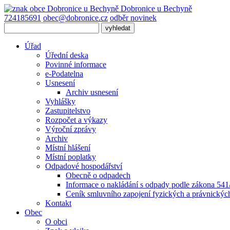
Dobronice
u Bechyně
724185691
obec@dobronice.cz
odběr novinek
Úřad
Úřední deska
Povinné informace
e-Podatelna
Usnesení
Archiv usnesení
Vyhlášky
Zastupitelstvo
Rozpočet a výkazy
Výroční zprávy
Archiv
Místní hlášení
Místní poplatky
Odpadové hospodářství
Obecně o odpadech
Informace o nakládání s odpady podle zákona 541/
Ceník smluvního zapojení fyzických a právnický
Kontakt
Obec
O obci