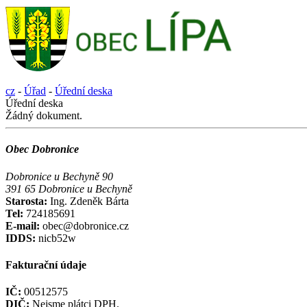
cz
-
Úřad
-
Úřední deska
Úřední deska
Žádný dokument.
Obec Dobronice
Dobronice u Bechyně 90
391 65 Dobronice u Bechyně
Starosta:
Ing. Zdeněk Bárta
Tel:
724185691
E-mail:
obec@dobronice.cz
IDDS:
nicb52w
Fakturační údaje
IČ:
00512575
DIČ:
Nejsme plátci DPH.