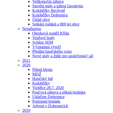
Velikonoční zábava
Stavění máje a pálení čarodejnic
Koloběžky Bechyně
Koloběžky Dobronice
Úklid obce
Setkání rodáků a 800 let obce
Nezařazeno
Okrsková soutěž Křída
Vepřové hody
Schůze SDH
Významná výročí
Předání hasičského vozu
Nové stoly a židle pro společenský sál
2021
2020
Pálení klestu
MDŽ
Hasičský bál
Koloběžky
Vichřice 28.7. 2020
Pouťová zábava a pěkná hodinka
Ukliďme Dobronice
Podzimní brigáda
Advent v Dobronicích
2019