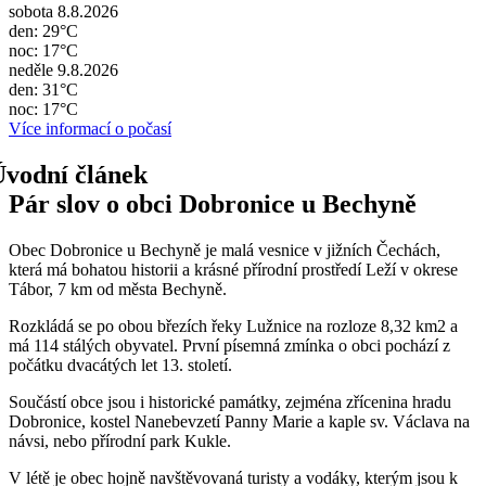
sobota 8.8.2026
den: 29°C
noc: 17°C
neděle 9.8.2026
den: 31°C
noc: 17°C
Více informací o počasí
Pár slov o obci Dobronice u Bechyně
Obec Dobronice u Bechyně je malá vesnice v jižních Čechách,
která má bohatou historii a krásné přírodní prostředí Leží v okrese
Tábor, 7 km od města Bechyně.
Rozkládá se po obou březích řeky Lužnice na rozloze 8,32 km2 a
má 114 stálých obyvatel. První písemná zmínka o obci pochází z
počátku dvacátých let 13. století.
Součástí obce jsou i historické památky, zejména zřícenina hradu
Dobronice, kostel Nanebevzetí Panny Marie a kaple sv. Václava na
návsi, nebo přírodní park Kukle.
V létě je obec hojně navštěvovaná turisty a vodáky, kterým jsou k