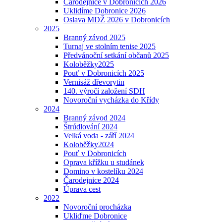
Čarodějnice v Dobronicích 2026
Uklidíme Dobronice 2026
Oslava MDŽ 2026 v Dobronicích
2025
Branný závod 2025
Turnaj ve stolním tenise 2025
Předvánoční setkání občanů 2025
Koloběžky2025
Pouť v Dobronicích 2025
Vernisáž dřevorytin
140. výročí založení SDH
Novoroční vycházka do Křídy
2024
Branný závod 2024
Štrúdlování 2024
Velká voda - září 2024
Koloběžky2024
Pouť v Dobronicích
Oprava křížku u studánek
Domino v kostelíku 2024
Čarodejnice 2024
Úprava cest
2022
Novoroční procházka
Ukliďme Dobronice