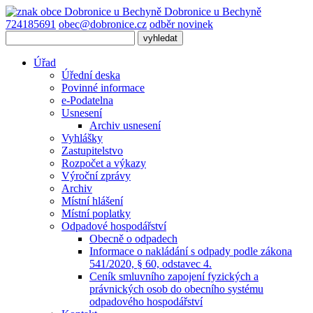
Dobronice
u Bechyně
724185691
obec@dobronice.cz
odběr novinek
Úřad
Úřední deska
Povinné informace
e-Podatelna
Usnesení
Archiv usnesení
Vyhlášky
Zastupitelstvo
Rozpočet a výkazy
Výroční zprávy
Archiv
Místní hlášení
Místní poplatky
Odpadové hospodářství
Obecně o odpadech
Informace o nakládání s odpady podle zákona
541/2020, § 60, odstavec 4.
Ceník smluvního zapojení fyzických a
právnických osob do obecního systému
odpadového hospodářství