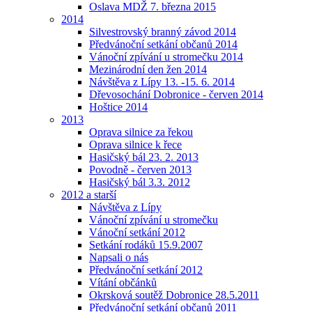
Oslava MDŽ 7. března 2015
2014
Silvestrovský branný závod 2014
Předvánoční setkání občanů 2014
Vánoční zpívání u stromečku 2014
Mezinárodní den žen 2014
Návštěva z Lípy 13. -15. 6. 2014
Dřevosochání Dobronice - červen 2014
Hoštice 2014
2013
Oprava silnice za řekou
Oprava silnice k řece
Hasičský bál 23. 2. 2013
Povodně - červen 2013
Hasičský bál 3.3. 2012
2012 a starší
Návštěva z Lípy
Vánoční zpívání u stromečku
Vánoční setkání 2012
Setkání rodáků 15.9.2007
Napsali o nás
Předvánoční setkání 2012
Vítání občánků
Okrsková soutěž Dobronice 28.5.2011
Předvánoční setkání občanů 2011