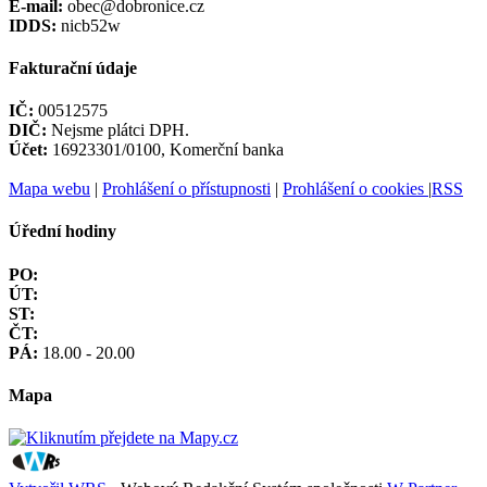
E-mail:
obec@dobronice.cz
IDDS:
nicb52w
Fakturační údaje
IČ:
00512575
DIČ:
Nejsme plátci DPH.
Účet:
16923301/0100, Komerční banka
Mapa webu
|
Prohlášení o přístupnosti
|
Prohlášení o cookies
|
RSS
Úřední hodiny
PO:
ÚT:
ST:
ČT:
PÁ:
18.00 - 20.00
Mapa