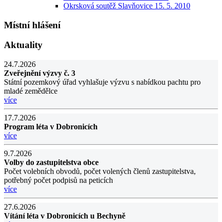
Okrsková soutěž Slavňovice 15. 5. 2010
Místní hlášení
Aktuality
24.7.2026
Zveřejnění výzvy č. 3
Státní pozemkový úřad vyhlašuje výzvu s nabídkou pachtu pro
mladé zemědělce
více
17.7.2026
Program léta v Dobronicích
více
9.7.2026
Volby do zastupitelstva obce
Počet volebních obvodů, počet volených členů zastupitelstva,
potřebný počet podpisů na peticích
více
27.6.2026
Vítání léta v Dobronicích u Bechyně