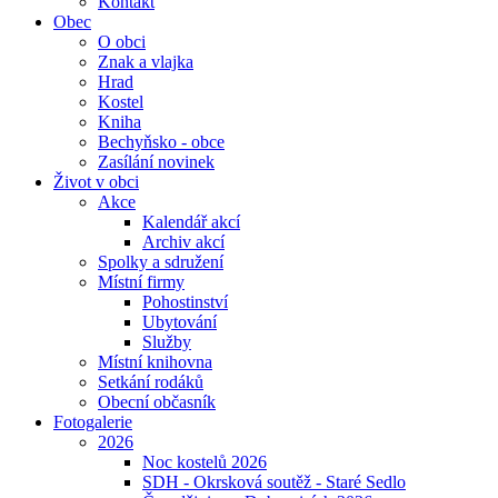
Kontakt
Obec
O obci
Znak a vlajka
Hrad
Kostel
Kniha
Bechyňsko - obce
Zasílání novinek
Život v obci
Akce
Kalendář akcí
Archiv akcí
Spolky a sdružení
Místní firmy
Pohostinství
Ubytování
Služby
Místní knihovna
Setkání rodáků
Obecní občasník
Fotogalerie
2026
Noc kostelů 2026
SDH - Okrsková soutěž - Staré Sedlo