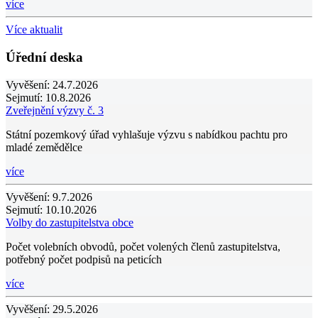
více
Více aktualit
Úřední deska
Vyvěšení:
24.7.2026
Sejmutí:
10.8.2026
Zveřejnění výzvy č. 3
Státní pozemkový úřad vyhlašuje výzvu s nabídkou pachtu pro
mladé zemědělce
více
Vyvěšení:
9.7.2026
Sejmutí:
10.10.2026
Volby do zastupitelstva obce
Počet volebních obvodů, počet volených členů zastupitelstva,
potřebný počet podpisů na peticích
více
Vyvěšení:
29.5.2026