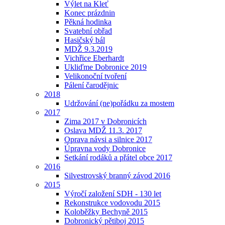
Výlet na Kleť
Konec prázdnin
Pěkná hodinka
Svatební obřad
Hasičský bál
MDŽ 9.3.2019
Vichřice Eberhardt
Ukliďme Dobronice 2019
Velikonoční tvoření
Pálení čarodějnic
2018
Udržování (ne)pořádku za mostem
2017
Zima 2017 v Dobronicích
Oslava MDŽ 11.3. 2017
Oprava návsi a silnice 2017
Úpravna vody Dobronice
Setkání rodáků a přátel obce 2017
2016
Silvestrovský branný závod 2016
2015
Výročí založení SDH - 130 let
Rekonstrukce vodovodu 2015
Koloběžky Bechyně 2015
Dobronický pětiboj 2015