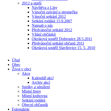
2012 a starší
Návštěva z Lípy
Vánoční zpívání u stromečku
Vánoční setkání 2012
Setkání rodáků 15.9.2007
Napsali o nás
Předvánoční setkání 2012
Vítání občánků
Okrsková soutěž Dobronice 28.5.2011
Předvánoční setkání občanů 2011
Okrsková soutěž Slavňovice 15. 5. 2010
Úřad
Obec
Život v obci
Akce
Kalendář akcí
Archiv akcí
Spolky a sdružení
Místní firmy
Místní knihovna
Setkání rodáků
Obecní občasník
Fotogalerie