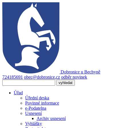
Dobronice
u Bechyně
724185691
obec@dobronice.cz
odběr novinek
Úřad
Úřední deska
Povinné informace
e-Podatelna
Usnesení
Archiv usnesení
Vyhlášky