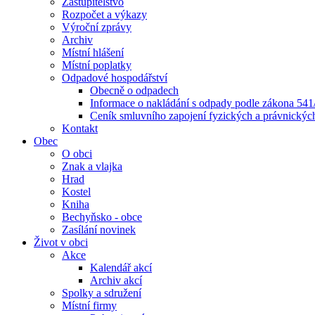
Zastupitelstvo
Rozpočet a výkazy
Výroční zprávy
Archiv
Místní hlášení
Místní poplatky
Odpadové hospodářství
Obecně o odpadech
Informace o nakládání s odpady podle zákona 541/
Ceník smluvního zapojení fyzických a právnický
Kontakt
Obec
O obci
Znak a vlajka
Hrad
Kostel
Kniha
Bechyňsko - obce
Zasílání novinek
Život v obci
Akce
Kalendář akcí
Archiv akcí
Spolky a sdružení
Místní firmy