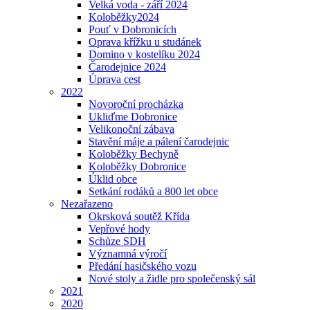
Velká voda - září 2024
Koloběžky2024
Pouť v Dobronicích
Oprava křížku u studánek
Domino v kostelíku 2024
Čarodejnice 2024
Úprava cest
2022
Novoroční procházka
Ukliďme Dobronice
Velikonoční zábava
Stavění máje a pálení čarodejnic
Koloběžky Bechyně
Koloběžky Dobronice
Úklid obce
Setkání rodáků a 800 let obce
Nezařazeno
Okrsková soutěž Křída
Vepřové hody
Schůze SDH
Významná výročí
Předání hasičského vozu
Nové stoly a židle pro společenský sál
2021
2020