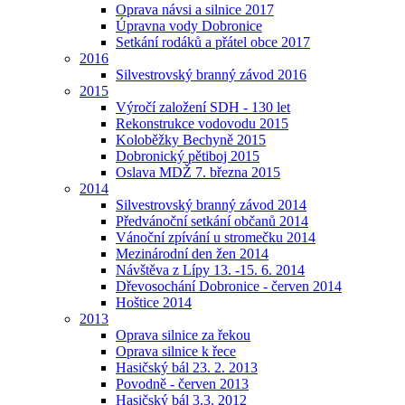
Oprava návsi a silnice 2017
Úpravna vody Dobronice
Setkání rodáků a přátel obce 2017
2016
Silvestrovský branný závod 2016
2015
Výročí založení SDH - 130 let
Rekonstrukce vodovodu 2015
Koloběžky Bechyně 2015
Dobronický pětiboj 2015
Oslava MDŽ 7. března 2015
2014
Silvestrovský branný závod 2014
Předvánoční setkání občanů 2014
Vánoční zpívání u stromečku 2014
Mezinárodní den žen 2014
Návštěva z Lípy 13. -15. 6. 2014
Dřevosochání Dobronice - červen 2014
Hoštice 2014
2013
Oprava silnice za řekou
Oprava silnice k řece
Hasičský bál 23. 2. 2013
Povodně - červen 2013
Hasičský bál 3.3. 2012