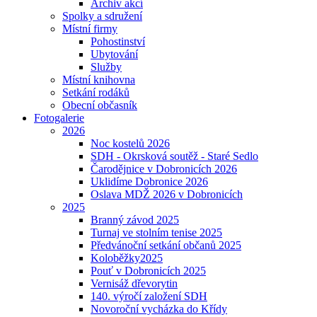
Archiv akcí
Spolky a sdružení
Místní firmy
Pohostinství
Ubytování
Služby
Místní knihovna
Setkání rodáků
Obecní občasník
Fotogalerie
2026
Noc kostelů 2026
SDH - Okrsková soutěž - Staré Sedlo
Čarodějnice v Dobronicích 2026
Uklidíme Dobronice 2026
Oslava MDŽ 2026 v Dobronicích
2025
Branný závod 2025
Turnaj ve stolním tenise 2025
Předvánoční setkání občanů 2025
Koloběžky2025
Pouť v Dobronicích 2025
Vernisáž dřevorytin
140. výročí založení SDH
Novoroční vycházka do Křídy