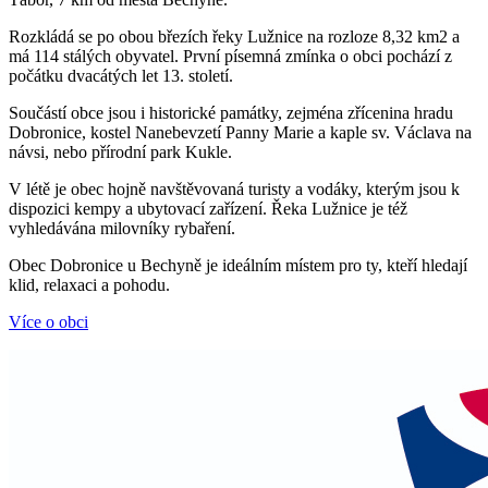
Rozkládá se po obou březích řeky Lužnice na rozloze 8,32 km2 a
má 114 stálých obyvatel. První písemná zmínka o obci pochází z
počátku dvacátých let 13. století.
Součástí obce jsou i historické památky, zejména zřícenina hradu
Dobronice, kostel Nanebevzetí Panny Marie a kaple sv. Václava na
návsi, nebo přírodní park Kukle.
V létě je obec hojně navštěvovaná turisty a vodáky, kterým jsou k
dispozici kempy a ubytovací zařízení. Řeka Lužnice je též
vyhledávána milovníky rybaření.
Obec Dobronice u Bechyně je ideálním místem pro ty, kteří hledají
klid, relaxaci a pohodu.
Více o obci