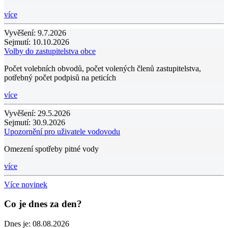
více
Vyvěšení:
9.7.2026
Sejmutí:
10.10.2026
Volby do zastupitelstva obce
Počet volebních obvodů, počet volených členů zastupitelstva,
potřebný počet podpisů na peticích
více
Vyvěšení:
29.5.2026
Sejmutí:
30.9.2026
Upozornění pro uživatele vodovodu
Omezení spotřeby pitné vody
více
Více novinek
Co je dnes za den?
Dnes je:
08.08.2026