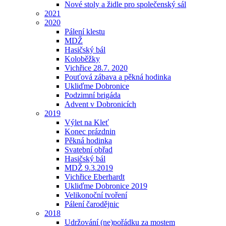
Nové stoly a židle pro společenský sál
2021
2020
Pálení klestu
MDŽ
Hasičský bál
Koloběžky
Vichřice 28.7. 2020
Pouťová zábava a pěkná hodinka
Ukliďme Dobronice
Podzimní brigáda
Advent v Dobronicích
2019
Výlet na Kleť
Konec prázdnin
Pěkná hodinka
Svatební obřad
Hasičský bál
MDŽ 9.3.2019
Vichřice Eberhardt
Ukliďme Dobronice 2019
Velikonoční tvoření
Pálení čarodějnic
2018
Udržování (ne)pořádku za mostem