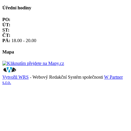
Úřední hodiny
PO:
ÚT:
ST:
ČT:
PÁ:
18.00 - 20.00
Mapa
Vytvořil WRS
- Webový Redakční Systém společnosti
W Partner
s.r.o.