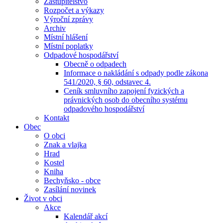
Zastupitelstvo
Rozpočet a výkazy
Výroční zprávy
Archiv
Místní hlášení
Místní poplatky
Odpadové hospodářství
Obecně o odpadech
Informace o nakládání s odpady podle zákona
541/2020, § 60, odstavec 4.
Ceník smluvního zapojení fyzických a
právnických osob do obecního systému
odpadového hospodářství
Kontakt
Obec
O obci
Znak a vlajka
Hrad
Kostel
Kniha
Bechyňsko - obce
Zasílání novinek
Život v obci
Akce
Kalendář akcí