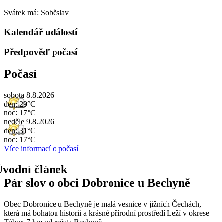
Svátek má:
Soběslav
Kalendář událostí
Předpověď počasí
Počasí
sobota 8.8.2026
den: 29°C
noc: 17°C
neděle 9.8.2026
den: 31°C
noc: 17°C
Více informací o počasí
Pár slov o obci Dobronice u Bechyně
Obec Dobronice u Bechyně je malá vesnice v jižních Čechách,
která má bohatou historii a krásné přírodní prostředí Leží v okrese
Tábor, 7 km od města Bechyně.