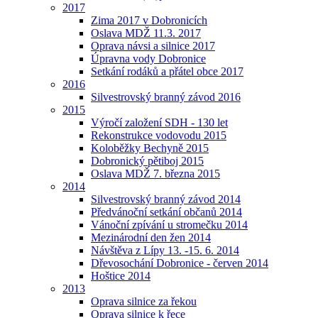
2017
Zima 2017 v Dobronicích
Oslava MDŽ 11.3. 2017
Oprava návsi a silnice 2017
Úpravna vody Dobronice
Setkání rodáků a přátel obce 2017
2016
Silvestrovský branný závod 2016
2015
Výročí založení SDH - 130 let
Rekonstrukce vodovodu 2015
Koloběžky Bechyně 2015
Dobronický pětiboj 2015
Oslava MDŽ 7. března 2015
2014
Silvestrovský branný závod 2014
Předvánoční setkání občanů 2014
Vánoční zpívání u stromečku 2014
Mezinárodní den žen 2014
Návštěva z Lípy 13. -15. 6. 2014
Dřevosochání Dobronice - červen 2014
Hoštice 2014
2013
Oprava silnice za řekou
Oprava silnice k řece