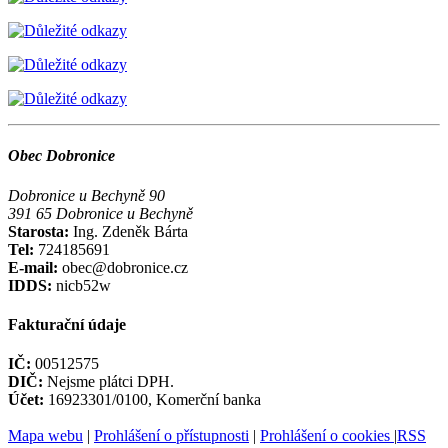
Obec Dobronice
Dobronice u Bechyně 90
391 65 Dobronice u Bechyně
Starosta:
Ing. Zdeněk Bárta
Tel:
724185691
E-mail:
obec@dobronice.cz
IDDS:
nicb52w
Fakturační údaje
IČ:
00512575
DIČ:
Nejsme plátci DPH.
Účet:
16923301/0100, Komerční banka
Mapa webu
|
Prohlášení o přístupnosti
|
Prohlášení o cookies
|
RSS