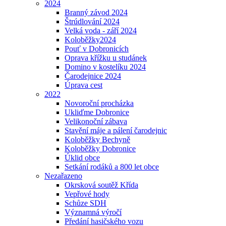
2024
Branný závod 2024
Štrúdlování 2024
Velká voda - září 2024
Koloběžky2024
Pouť v Dobronicích
Oprava křížku u studánek
Domino v kostelíku 2024
Čarodejnice 2024
Úprava cest
2022
Novoroční procházka
Ukliďme Dobronice
Velikonoční zábava
Stavění máje a pálení čarodejnic
Koloběžky Bechyně
Koloběžky Dobronice
Úklid obce
Setkání rodáků a 800 let obce
Nezařazeno
Okrsková soutěž Křída
Vepřové hody
Schůze SDH
Významná výročí
Předání hasičského vozu