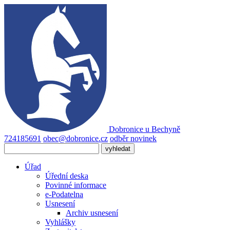
Dobronice
u Bechyně
724185691
obec@dobronice.cz
odběr novinek
Úřad
Úřední deska
Povinné informace
e-Podatelna
Usnesení
Archiv usnesení
Vyhlášky