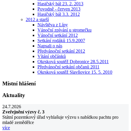
Hasičský bál 23. 2. 2013
Povodně - červen 2013
Hasičský bál 3.3. 2012
2012 a starší
Návštěva z Lípy
Vánoční zpívání u stromečku
Vánoční setkání 2012
Setkání rodáků 15.9.2007
Napsali o nás
Předvánoční setkání 2012
Vítání občánků
Okrsková soutěž Dobronice 28.5.2011
Předvánoční setkání občanů 2011
Okrsková soutěž Slavňovice 15. 5. 2010
Místní hlášení
Aktuality
24.7.2026
Zveřejnění výzvy č. 3
Státní pozemkový úřad vyhlašuje výzvu s nabídkou pachtu pro
mladé zemědělce
více