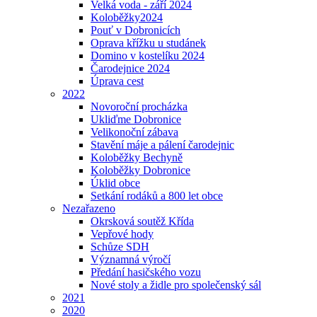
Velká voda - září 2024
Koloběžky2024
Pouť v Dobronicích
Oprava křížku u studánek
Domino v kostelíku 2024
Čarodejnice 2024
Úprava cest
2022
Novoroční procházka
Ukliďme Dobronice
Velikonoční zábava
Stavění máje a pálení čarodejnic
Koloběžky Bechyně
Koloběžky Dobronice
Úklid obce
Setkání rodáků a 800 let obce
Nezařazeno
Okrsková soutěž Křída
Vepřové hody
Schůze SDH
Významná výročí
Předání hasičského vozu
Nové stoly a židle pro společenský sál
2021
2020