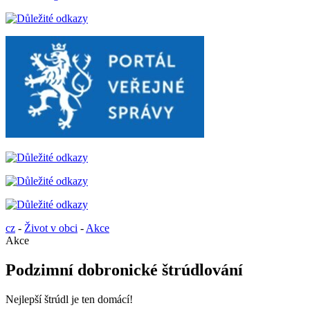
cz
-
Život v obci
-
Akce
Akce
Podzimní dobronické štrúdlování
Nejlepší štrúdl je ten domácí!