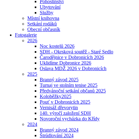
Pohostinství
Ubytování
Služby
Místní knihovna
Setkání rodáků
Obecní občasník
Fotogalerie
2026
Noc kostelů 2026
SDH - Okrsková soutěž - Staré Sedlo
Čarodějnice v Dobronicích 2026
Uklidíme Dobronice 2026
Oslava MDŽ 2026 v Dobronicích
2025
Branný závod 2025
Turnaj ve stolním tenise 2025
Předvánoční setkání občanů 2025
Koloběžky2025
Pouť v Dobronicích 2025
Vernisáž dřevorytin
140. výročí založení SDH
Novoroční vycházka do Křídy
2024
Branný závod 2024
Štrúdlování 2024