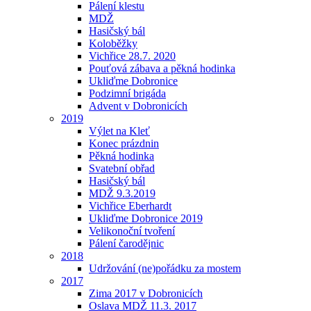
Pálení klestu
MDŽ
Hasičský bál
Koloběžky
Vichřice 28.7. 2020
Pouťová zábava a pěkná hodinka
Ukliďme Dobronice
Podzimní brigáda
Advent v Dobronicích
2019
Výlet na Kleť
Konec prázdnin
Pěkná hodinka
Svatební obřad
Hasičský bál
MDŽ 9.3.2019
Vichřice Eberhardt
Ukliďme Dobronice 2019
Velikonoční tvoření
Pálení čarodějnic
2018
Udržování (ne)pořádku za mostem
2017
Zima 2017 v Dobronicích
Oslava MDŽ 11.3. 2017