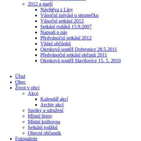
2012 a starší
Návštěva z Lípy
Vánoční zpívání u stromečku
Vánoční setkání 2012
Setkání rodáků 15.9.2007
Napsali o nás
Předvánoční setkání 2012
Vítání občánků
Okrsková soutěž Dobronice 28.5.2011
Předvánoční setkání občanů 2011
Okrsková soutěž Slavňovice 15. 5. 2010
Úřad
Obec
Život v obci
Akce
Kalendář akcí
Archiv akcí
Spolky a sdružení
Místní firmy
Místní knihovna
Setkání rodáků
Obecní občasník
Fotogalerie