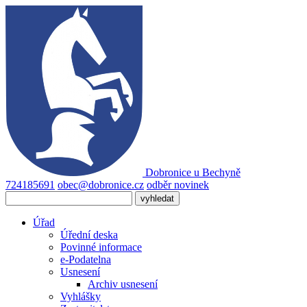
Dobronice
u Bechyně
724185691
obec@dobronice.cz
odběr novinek
Úřad
Úřední deska
Povinné informace
e-Podatelna
Usnesení
Archiv usnesení
Vyhlášky