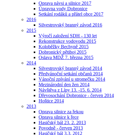
Oprava návsi a silnice 2017
Úpravna vody Dobronice
Setkání rodáků a přátel obce 2017
2016
Silvestrovský branný závod 2016
2015
Výročí založení SDH - 130 let
Rekonstrukce vodovodu 2015
Koloběžky Bechyně 2015
Dobronický pětiboj 2015
Oslava MDŽ 7. března 2015
2014
Silvestrovský branný závod 2014
Předvánoční setkání občanů 2014
Vánoční zpívání u stromečku 2014
Mezinárodní den žen 2014
Návštěva z Lípy 13. -15. 6. 2014
Dřevosochání Dobronice - červen 2014
Hoštice 2014
2013
Oprava silnice za řekou
Oprava silnice k řece
Hasičský bál 23. 2. 2013
Povodně - červen 2013
Hasičský bál 3.3. 2012