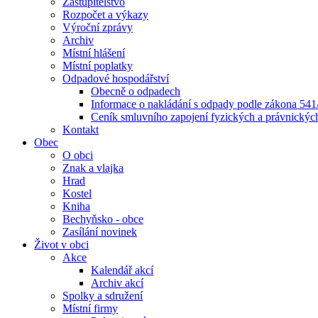
Zastupitelstvo
Rozpočet a výkazy
Výroční zprávy
Archiv
Místní hlášení
Místní poplatky
Odpadové hospodářství
Obecně o odpadech
Informace o nakládání s odpady podle zákona 541/
Ceník smluvního zapojení fyzických a právnický
Kontakt
Obec
O obci
Znak a vlajka
Hrad
Kostel
Kniha
Bechyňsko - obce
Zasílání novinek
Život v obci
Akce
Kalendář akcí
Archiv akcí
Spolky a sdružení
Místní firmy