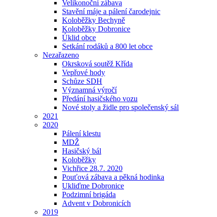
Velikonoční zábava
Stavění máje a pálení čarodejnic
Koloběžky Bechyně
Koloběžky Dobronice
Úklid obce
Setkání rodáků a 800 let obce
Nezařazeno
Okrsková soutěž Křída
Vepřové hody
Schůze SDH
Významná výročí
Předání hasičského vozu
Nové stoly a židle pro společenský sál
2021
2020
Pálení klestu
MDŽ
Hasičský bál
Koloběžky
Vichřice 28.7. 2020
Pouťová zábava a pěkná hodinka
Ukliďme Dobronice
Podzimní brigáda
Advent v Dobronicích
2019