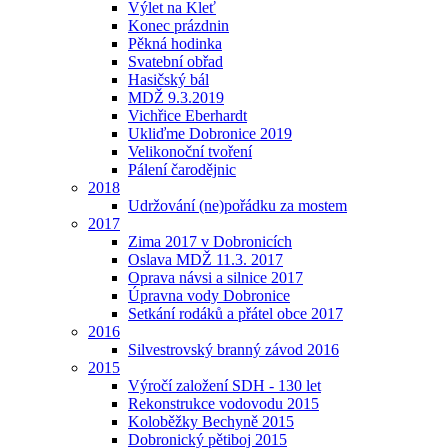
Výlet na Kleť
Konec prázdnin
Pěkná hodinka
Svatební obřad
Hasičský bál
MDŽ 9.3.2019
Vichřice Eberhardt
Ukliďme Dobronice 2019
Velikonoční tvoření
Pálení čarodějnic
2018
Udržování (ne)pořádku za mostem
2017
Zima 2017 v Dobronicích
Oslava MDŽ 11.3. 2017
Oprava návsi a silnice 2017
Úpravna vody Dobronice
Setkání rodáků a přátel obce 2017
2016
Silvestrovský branný závod 2016
2015
Výročí založení SDH - 130 let
Rekonstrukce vodovodu 2015
Koloběžky Bechyně 2015
Dobronický pětiboj 2015