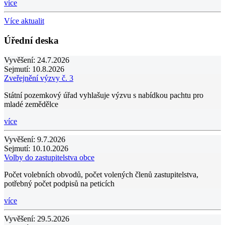
více
Více aktualit
Úřední deska
Vyvěšení:
24.7.2026
Sejmutí:
10.8.2026
Zveřejnění výzvy č. 3
Státní pozemkový úřad vyhlašuje výzvu s nabídkou pachtu pro
mladé zemědělce
více
Vyvěšení:
9.7.2026
Sejmutí:
10.10.2026
Volby do zastupitelstva obce
Počet volebních obvodů, počet volených členů zastupitelstva,
potřebný počet podpisů na peticích
více
Vyvěšení:
29.5.2026