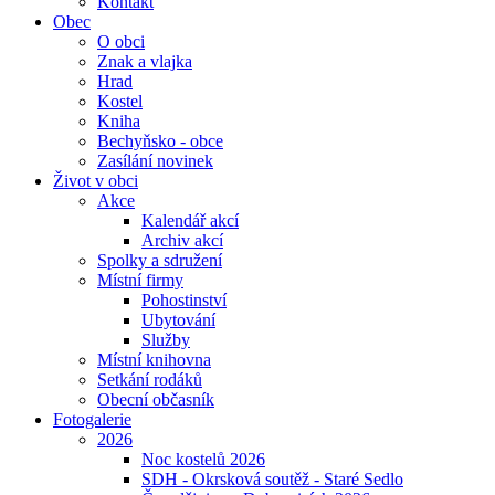
Kontakt
Obec
O obci
Znak a vlajka
Hrad
Kostel
Kniha
Bechyňsko - obce
Zasílání novinek
Život v obci
Akce
Kalendář akcí
Archiv akcí
Spolky a sdružení
Místní firmy
Pohostinství
Ubytování
Služby
Místní knihovna
Setkání rodáků
Obecní občasník
Fotogalerie
2026
Noc kostelů 2026
SDH - Okrsková soutěž - Staré Sedlo