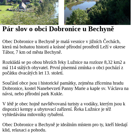
Pár slov o obci Dobronice u Bechyně
Obec Dobronice u Bechyně je malá vesnice v jižních Čechách,
která má bohatou historii a krásné přírodní prostředí Leží v okrese
Tábor, 7 km od města Bechyně.
Rozkládá se po obou březích řeky Lužnice na rozloze 8,32 km2 a
má 114 stálých obyvatel. První písemná zmínka o obci pochází z
počátku dvacátých let 13. století.
Součástí obce jsou i historické památky, zejména zřícenina hradu
Dobronice, kostel Nanebevzetí Panny Marie a kaple sv. Václava na
návsi, nebo přírodní park Kukle.
V létě je obec hojně navštěvovaná turisty a vodáky, kterým jsou k
dispozici kempy a ubytovací zařízení. Řeka Lužnice je též
vyhledávána milovníky rybaření.
Obec Dobronice u Bechyně je ideálním místem pro ty, kteří hledají
klid, relaxaci a pohodu.