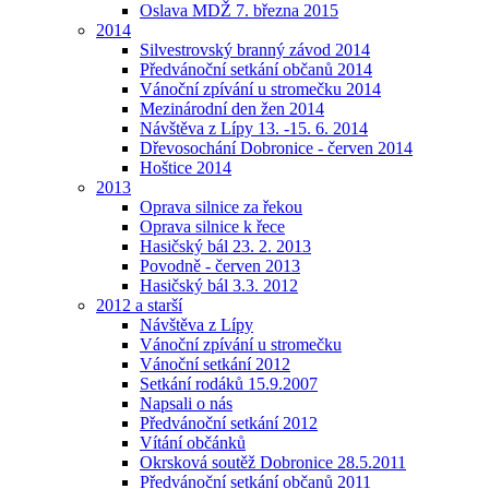
Oslava MDŽ 7. března 2015
2014
Silvestrovský branný závod 2014
Předvánoční setkání občanů 2014
Vánoční zpívání u stromečku 2014
Mezinárodní den žen 2014
Návštěva z Lípy 13. -15. 6. 2014
Dřevosochání Dobronice - červen 2014
Hoštice 2014
2013
Oprava silnice za řekou
Oprava silnice k řece
Hasičský bál 23. 2. 2013
Povodně - červen 2013
Hasičský bál 3.3. 2012
2012 a starší
Návštěva z Lípy
Vánoční zpívání u stromečku
Vánoční setkání 2012
Setkání rodáků 15.9.2007
Napsali o nás
Předvánoční setkání 2012
Vítání občánků
Okrsková soutěž Dobronice 28.5.2011
Předvánoční setkání občanů 2011