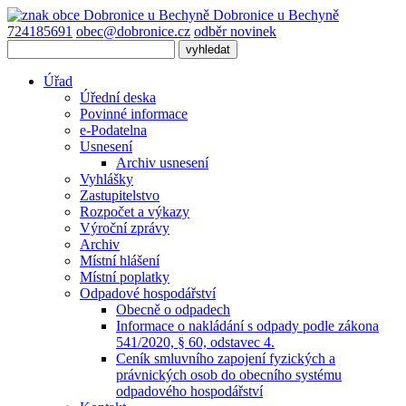
Dobronice
u Bechyně
724185691
obec@dobronice.cz
odběr novinek
Úřad
Úřední deska
Povinné informace
e-Podatelna
Usnesení
Archiv usnesení
Vyhlášky
Zastupitelstvo
Rozpočet a výkazy
Výroční zprávy
Archiv
Místní hlášení
Místní poplatky
Odpadové hospodářství
Obecně o odpadech
Informace o nakládání s odpady podle zákona
541/2020, § 60, odstavec 4.
Ceník smluvního zapojení fyzických a
právnických osob do obecního systému
odpadového hospodářství