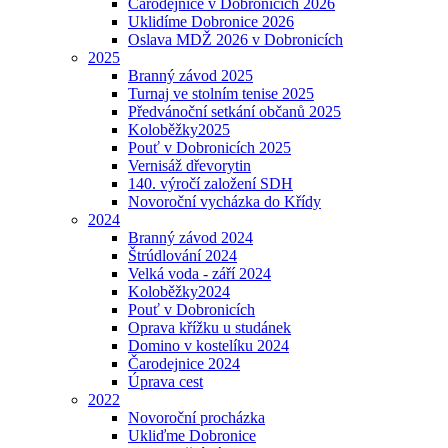
Čarodějnice v Dobronicích 2026
Uklidíme Dobronice 2026
Oslava MDŽ 2026 v Dobronicích
2025
Branný závod 2025
Turnaj ve stolním tenise 2025
Předvánoční setkání občanů 2025
Koloběžky2025
Pouť v Dobronicích 2025
Vernisáž dřevorytin
140. výročí založení SDH
Novoroční vycházka do Křídy
2024
Branný závod 2024
Štrúdlování 2024
Velká voda - září 2024
Koloběžky2024
Pouť v Dobronicích
Oprava křížku u studánek
Domino v kostelíku 2024
Čarodejnice 2024
Úprava cest
2022
Novoroční procházka
Ukliďme Dobronice