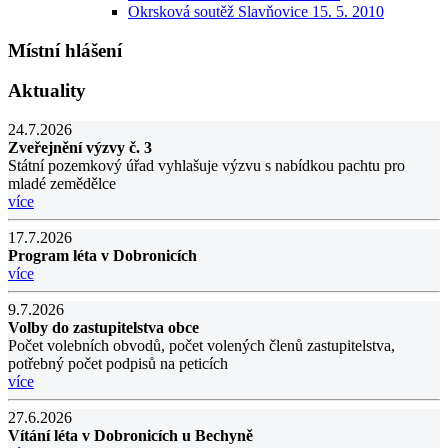
Okrsková soutěž Slavňovice 15. 5. 2010
Místní hlášení
Aktuality
24.7.2026
Zveřejnění výzvy č. 3
Státní pozemkový úřad vyhlašuje výzvu s nabídkou pachtu pro
mladé zemědělce
více
17.7.2026
Program léta v Dobronicích
více
9.7.2026
Volby do zastupitelstva obce
Počet volebních obvodů, počet volených členů zastupitelstva,
potřebný počet podpisů na peticích
více
27.6.2026
Vítání léta v Dobronicích u Bechyně