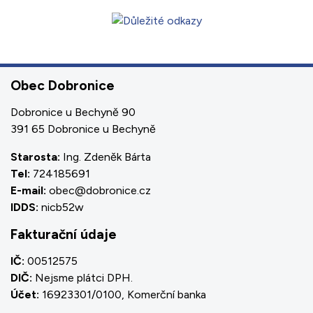
Obec Dobronice
Dobronice u Bechyně 90
391 65 Dobronice u Bechyně
Starosta:
Ing. Zdeněk Bárta
Tel:
724185691
E-mail:
obec@dobronice.cz
IDDS:
nicb52w
Fakturační údaje
IČ:
00512575
DIČ:
Nejsme plátci DPH.
Účet:
16923301/0100, Komerční banka