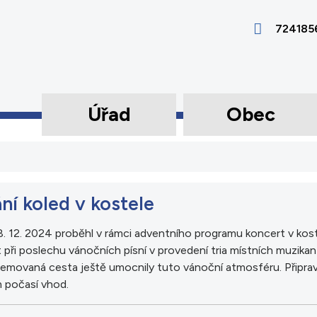
724185
Úřad
Obec
ní koled v kostele
 8. 12. 2024 proběhl v rámci adventního programu koncert v ko
ít při poslechu vánočních písní v provedení tria místních muzika
lemovaná cesta ještě umocnily tuto vánoční atmosféru. Připrave
 počasí vhod.