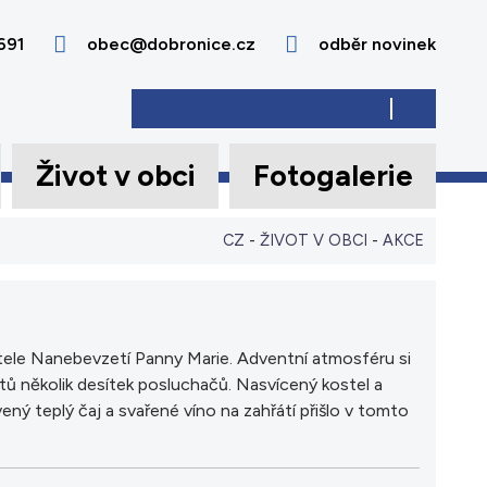
691
obec@dobronice.cz
odběr novinek
Život v obci
Fotogalerie
CZ
-
ŽIVOT V OBCI
-
AKCE
stele Nanebevzetí Panny Marie. Adventní atmosféru si
ntů několik desítek posluchačů. Nasvícený kostel a
ný teplý čaj a svařené víno na zahřátí přišlo v tomto