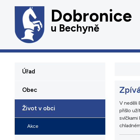
Dobronice
u Bechyně
Úřad
Zpívá
Obec
V neděli
Život v obci
přišlo už
svíčkami 
chladném
Akce