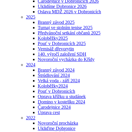
Čarodějnice v Dobronicích 2026
Uklidíme Dobronice 2026
Oslava MDŽ 2026 v Dobronicích
2025
Branný závod 2025
Turnaj ve stolním tenise 2025
Předvánoční setkání občanů 2025
Koloběžky2025
Pouť v Dobronicích 2025
Vernisáž dřevorytin
140. výročí založení SDH
Novoroční vycházka do Křídy
2024
Branný závod 2024
Štrúdlování 2024
Velká voda - září 2024
Koloběžky2024
Pouť v Dobronicích
Oprava křížku u studánek
Domino v kostelíku 2024
Čarodejnice 2024
Úprava cest
2022
Novoroční procházka
Ukliďme Dobronice