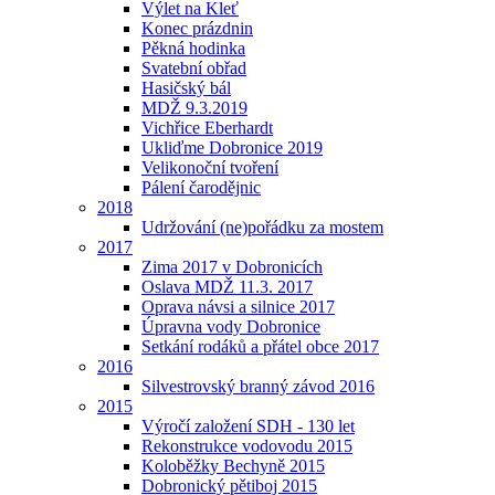
Výlet na Kleť
Konec prázdnin
Pěkná hodinka
Svatební obřad
Hasičský bál
MDŽ 9.3.2019
Vichřice Eberhardt
Ukliďme Dobronice 2019
Velikonoční tvoření
Pálení čarodějnic
2018
Udržování (ne)pořádku za mostem
2017
Zima 2017 v Dobronicích
Oslava MDŽ 11.3. 2017
Oprava návsi a silnice 2017
Úpravna vody Dobronice
Setkání rodáků a přátel obce 2017
2016
Silvestrovský branný závod 2016
2015
Výročí založení SDH - 130 let
Rekonstrukce vodovodu 2015
Koloběžky Bechyně 2015
Dobronický pětiboj 2015