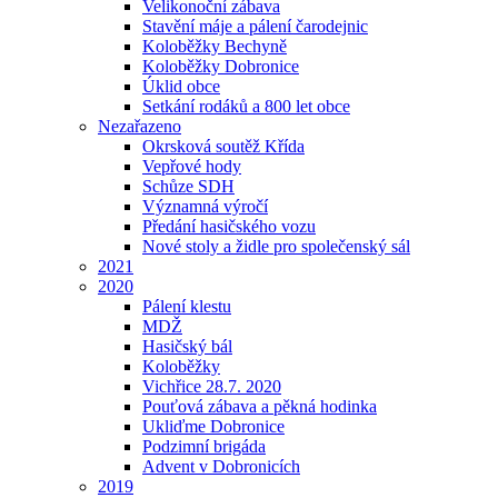
Velikonoční zábava
Stavění máje a pálení čarodejnic
Koloběžky Bechyně
Koloběžky Dobronice
Úklid obce
Setkání rodáků a 800 let obce
Nezařazeno
Okrsková soutěž Křída
Vepřové hody
Schůze SDH
Významná výročí
Předání hasičského vozu
Nové stoly a židle pro společenský sál
2021
2020
Pálení klestu
MDŽ
Hasičský bál
Koloběžky
Vichřice 28.7. 2020
Pouťová zábava a pěkná hodinka
Ukliďme Dobronice
Podzimní brigáda
Advent v Dobronicích
2019