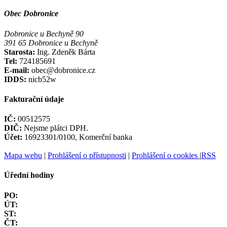
Obec Dobronice
Dobronice u Bechyně 90
391 65 Dobronice u Bechyně
Starosta:
Ing. Zdeněk Bárta
Tel:
724185691
E-mail:
obec@dobronice.cz
IDDS:
nicb52w
Fakturační údaje
IČ:
00512575
DIČ:
Nejsme plátci DPH.
Účet:
16923301/0100, Komerční banka
Mapa webu
|
Prohlášení o přístupnosti
|
Prohlášení o cookies
|
RSS
Úřední hodiny
PO:
ÚT:
ST:
ČT: