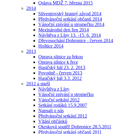
Oslava MDŽ 7. března 2015
2014
Silvestrovský branný závod 2014
Předvánoční setkání občanů 2014
Vánoční zpívání u stromečku 2014
Mezinárodní den žen 2014
Návštěva z Lípy 13. -15. 6. 2014
Dřevosochání Dobronice - červen 2014
Hoštice 2014
2013
Oprava silnice za řekou
Oprava silnice k řece
Hasičský bál 23. 2. 2013
Povodně - červen 2013
Hasičský bál 3.3. 2012
2012 a starší
Návštěva z Lípy
Vánoční zpívání u stromečku
Vánoční setkání 2012
Setkání rodáků 15.9.2007
Napsali o nás
Předvánoční setkání 2012
Vítání občánků
Okrsková soutěž Dobronice 28.5.2011
Předvánoční setkání občanů 2011