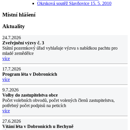
Okrsková soutěž Slavňovice 15. 5. 2010
Místní hlášení
Aktuality
24.7.2026
Zveřejnění výzvy č. 3
Státní pozemkový úřad vyhlašuje výzvu s nabídkou pachtu pro
mladé zemědělce
více
17.7.2026
Program léta v Dobronicích
více
9.7.2026
Volby do zastupitelstva obce
Počet volebních obvodů, počet volených členů zastupitelstva,
potřebný počet podpisů na peticích
více
27.6.2026
Vítání léta v Dobronicích u Bechyně