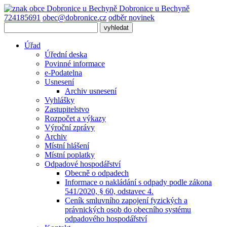
Dobronice
u Bechyně
724185691
obec@dobronice.cz
odběr novinek
Úřad
Úřední deska
Povinné informace
e-Podatelna
Usnesení
Archiv usnesení
Vyhlášky
Zastupitelstvo
Rozpočet a výkazy
Výroční zprávy
Archiv
Místní hlášení
Místní poplatky
Odpadové hospodářství
Obecně o odpadech
Informace o nakládání s odpady podle zákona
541/2020, § 60, odstavec 4.
Ceník smluvního zapojení fyzických a
právnických osob do obecního systému
odpadového hospodářství