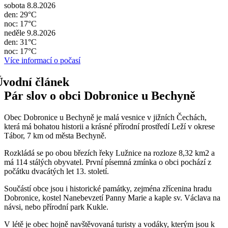
sobota 8.8.2026
den: 29°C
noc: 17°C
neděle 9.8.2026
den: 31°C
noc: 17°C
Více informací o počasí
Pár slov o obci Dobronice u Bechyně
Obec Dobronice u Bechyně je malá vesnice v jižních Čechách,
která má bohatou historii a krásné přírodní prostředí Leží v okrese
Tábor, 7 km od města Bechyně.
Rozkládá se po obou březích řeky Lužnice na rozloze 8,32 km2 a
má 114 stálých obyvatel. První písemná zmínka o obci pochází z
počátku dvacátých let 13. století.
Součástí obce jsou i historické památky, zejména zřícenina hradu
Dobronice, kostel Nanebevzetí Panny Marie a kaple sv. Václava na
návsi, nebo přírodní park Kukle.
V létě je obec hojně navštěvovaná turisty a vodáky, kterým jsou k