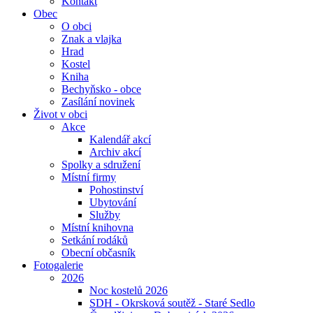
Kontakt
Obec
O obci
Znak a vlajka
Hrad
Kostel
Kniha
Bechyňsko - obce
Zasílání novinek
Život v obci
Akce
Kalendář akcí
Archiv akcí
Spolky a sdružení
Místní firmy
Pohostinství
Ubytování
Služby
Místní knihovna
Setkání rodáků
Obecní občasník
Fotogalerie
2026
Noc kostelů 2026
SDH - Okrsková soutěž - Staré Sedlo