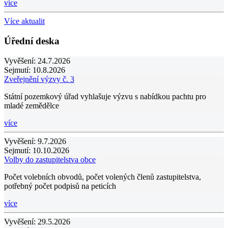
více
Více aktualit
Úřední deska
Vyvěšení:
24.7.2026
Sejmutí:
10.8.2026
Zveřejnění výzvy č. 3
Státní pozemkový úřad vyhlašuje výzvu s nabídkou pachtu pro
mladé zemědělce
více
Vyvěšení:
9.7.2026
Sejmutí:
10.10.2026
Volby do zastupitelstva obce
Počet volebních obvodů, počet volených členů zastupitelstva,
potřebný počet podpisů na peticích
více
Vyvěšení:
29.5.2026