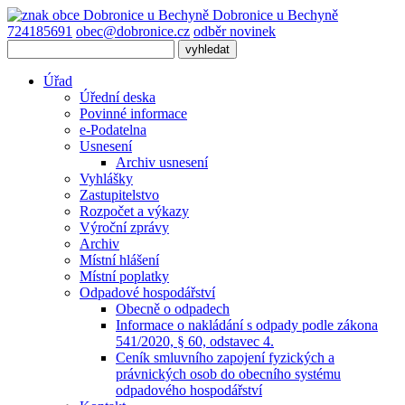
Dobronice
u Bechyně
724185691
obec@dobronice.cz
odběr novinek
Úřad
Úřední deska
Povinné informace
e-Podatelna
Usnesení
Archiv usnesení
Vyhlášky
Zastupitelstvo
Rozpočet a výkazy
Výroční zprávy
Archiv
Místní hlášení
Místní poplatky
Odpadové hospodářství
Obecně o odpadech
Informace o nakládání s odpady podle zákona
541/2020, § 60, odstavec 4.
Ceník smluvního zapojení fyzických a
právnických osob do obecního systému
odpadového hospodářství