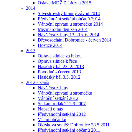
Oslava MDŽ 7. března 2015
2014
Silvestrovský branný závod 2014
Předvánoční setkání občanů 2014
Vánoční zpívání u stromečku 2014
Mezinárodní den žen 2014
Návštěva z Lípy 13. -15. 6. 2014
Dřevosochání Dobronice - červen 2014
Hoštice 2014
2013
Oprava silnice za řekou
Oprava silnice k řece
Hasičský bál 23. 2. 2013
Povodně - červen 2013
Hasičský bál 3.3. 2012
2012 a starší
Návštěva z Lípy
Vánoční zpívání u stromečku
Vánoční setkání 2012
Setkání rodáků 15.9.2007
Napsali o nás
Předvánoční setkání 2012
Vítání občánků
Okrsková soutěž Dobronice 28.5.2011
Předvánoční setkání občanů 2011