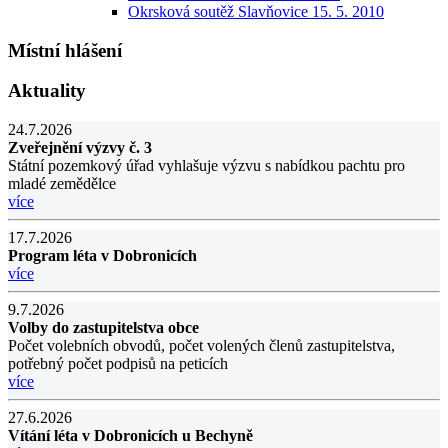
Okrsková soutěž Slavňovice 15. 5. 2010
Místní hlášení
Aktuality
24.7.2026
Zveřejnění výzvy č. 3
Státní pozemkový úřad vyhlašuje výzvu s nabídkou pachtu pro
mladé zemědělce
více
17.7.2026
Program léta v Dobronicích
více
9.7.2026
Volby do zastupitelstva obce
Počet volebních obvodů, počet volených členů zastupitelstva,
potřebný počet podpisů na peticích
více
27.6.2026
Vítání léta v Dobronicích u Bechyně