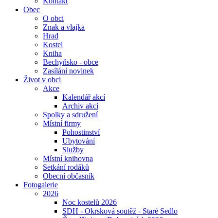
Kontakt
Obec
O obci
Znak a vlajka
Hrad
Kostel
Kniha
Bechyňsko - obce
Zasílání novinek
Život v obci
Akce
Kalendář akcí
Archiv akcí
Spolky a sdružení
Místní firmy
Pohostinství
Ubytování
Služby
Místní knihovna
Setkání rodáků
Obecní občasník
Fotogalerie
2026
Noc kostelů 2026
SDH - Okrsková soutěž - Staré Sedlo