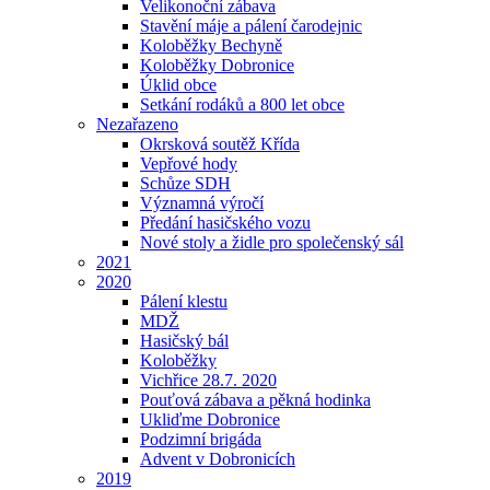
Velikonoční zábava
Stavění máje a pálení čarodejnic
Koloběžky Bechyně
Koloběžky Dobronice
Úklid obce
Setkání rodáků a 800 let obce
Nezařazeno
Okrsková soutěž Křída
Vepřové hody
Schůze SDH
Významná výročí
Předání hasičského vozu
Nové stoly a židle pro společenský sál
2021
2020
Pálení klestu
MDŽ
Hasičský bál
Koloběžky
Vichřice 28.7. 2020
Pouťová zábava a pěkná hodinka
Ukliďme Dobronice
Podzimní brigáda
Advent v Dobronicích
2019