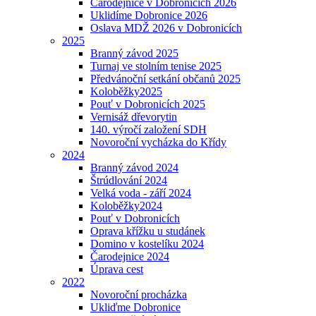
Čarodějnice v Dobronicích 2026
Uklidíme Dobronice 2026
Oslava MDŽ 2026 v Dobronicích
2025
Branný závod 2025
Turnaj ve stolním tenise 2025
Předvánoční setkání občanů 2025
Koloběžky2025
Pouť v Dobronicích 2025
Vernisáž dřevorytin
140. výročí založení SDH
Novoroční vycházka do Křídy
2024
Branný závod 2024
Štrúdlování 2024
Velká voda - září 2024
Koloběžky2024
Pouť v Dobronicích
Oprava křížku u studánek
Domino v kostelíku 2024
Čarodejnice 2024
Úprava cest
2022
Novoroční procházka
Ukliďme Dobronice