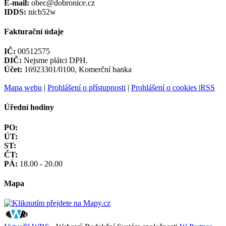
E-mail:
obec@dobronice.cz
IDDS:
nicb52w
Fakturační údaje
IČ:
00512575
DIČ:
Nejsme plátci DPH.
Účet:
16923301/0100, Komerční banka
Mapa webu
|
Prohlášení o přístupnosti
|
Prohlášení o cookies
|
RSS
Úřední hodiny
PO:
ÚT:
ST:
ČT:
PÁ:
18.00 - 20.00
Mapa