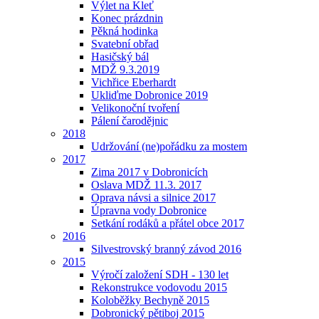
Výlet na Kleť
Konec prázdnin
Pěkná hodinka
Svatební obřad
Hasičský bál
MDŽ 9.3.2019
Vichřice Eberhardt
Ukliďme Dobronice 2019
Velikonoční tvoření
Pálení čarodějnic
2018
Udržování (ne)pořádku za mostem
2017
Zima 2017 v Dobronicích
Oslava MDŽ 11.3. 2017
Oprava návsi a silnice 2017
Úpravna vody Dobronice
Setkání rodáků a přátel obce 2017
2016
Silvestrovský branný závod 2016
2015
Výročí založení SDH - 130 let
Rekonstrukce vodovodu 2015
Koloběžky Bechyně 2015
Dobronický pětiboj 2015