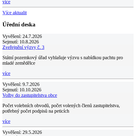
více
Více aktualit
Úřední deska
Vyvěšení:
24.7.2026
Sejmutí:
10.8.2026
Zveřejnění výzvy č. 3
Státní pozemkový úřad vyhlašuje výzvu s nabídkou pachtu pro
mladé zemědělce
více
Vyvěšení:
9.7.2026
Sejmutí:
10.10.2026
Volby do zastupitelstva obce
Počet volebních obvodů, počet volených členů zastupitelstva,
potřebný počet podpisů na peticích
více
Vyvěšení:
29.5.2026