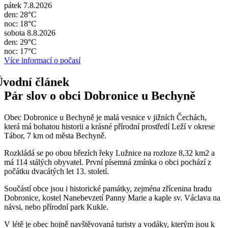
pátek 7.8.2026
den: 28°C
noc: 18°C
sobota 8.8.2026
den: 29°C
noc: 17°C
Více informací o počasí
Pár slov o obci Dobronice u Bechyně
Obec Dobronice u Bechyně je malá vesnice v jižních Čechách,
která má bohatou historii a krásné přírodní prostředí Leží v okrese
Tábor, 7 km od města Bechyně.
Rozkládá se po obou březích řeky Lužnice na rozloze 8,32 km2 a
má 114 stálých obyvatel. První písemná zmínka o obci pochází z
počátku dvacátých let 13. století.
Součástí obce jsou i historické památky, zejména zřícenina hradu
Dobronice, kostel Nanebevzetí Panny Marie a kaple sv. Václava na
návsi, nebo přírodní park Kukle.
V létě je obec hojně navštěvovaná turisty a vodáky, kterým jsou k