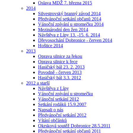
Oslava MDŽ 7. března 2015
2014
Silvestrovský branný závod 2014
Předvánoční setkání občanů 2014
Vánoční zpívání u stromečku 2014
Mezinárodní den žen 2014
Návštěva z Lípy 13. -15. 6. 2014
Dřevosochání Dobronice - červen 2014
Hoštice 2014
2013
Oprava silnice za řekou
Oprava silnice k řece
Hasičský bál 23. 2. 2013
Povodně - červen 2013
Hasičský bál 3.3. 2012
2012 a starší
Návštěva z Lípy
Vánoční zpívání u stromečku
Vánoční setkání 2012
Setkání rodáků 15.9.2007
Napsali o nás
Předvánoční setkání 2012
Vítání občánků
Okrsková soutěž Dobronice 28.5.2011
Předvánoční setkání občanů 2011