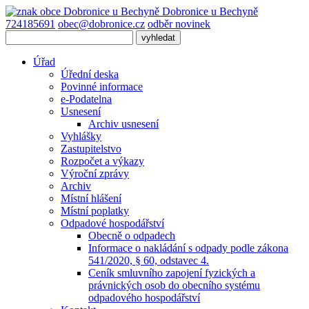
Dobronice
u Bechyně
724185691
obec@dobronice.cz
odběr novinek
Úřad
Úřední deska
Povinné informace
e-Podatelna
Usnesení
Archiv usnesení
Vyhlášky
Zastupitelstvo
Rozpočet a výkazy
Výroční zprávy
Archiv
Místní hlášení
Místní poplatky
Odpadové hospodářství
Obecně o odpadech
Informace o nakládání s odpady podle zákona
541/2020, § 60, odstavec 4.
Ceník smluvního zapojení fyzických a
právnických osob do obecního systému
odpadového hospodářství