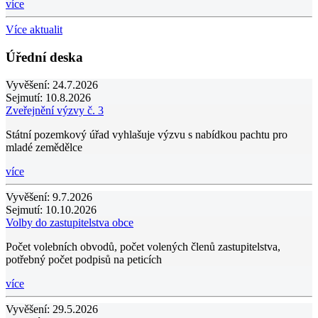
více
Více aktualit
Úřední deska
Vyvěšení:
24.7.2026
Sejmutí:
10.8.2026
Zveřejnění výzvy č. 3
Státní pozemkový úřad vyhlašuje výzvu s nabídkou pachtu pro
mladé zemědělce
více
Vyvěšení:
9.7.2026
Sejmutí:
10.10.2026
Volby do zastupitelstva obce
Počet volebních obvodů, počet volených členů zastupitelstva,
potřebný počet podpisů na peticích
více
Vyvěšení:
29.5.2026