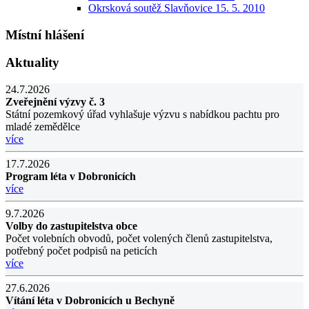
Okrsková soutěž Slavňovice 15. 5. 2010
Místní hlášení
Aktuality
24.7.2026
Zveřejnění výzvy č. 3
Státní pozemkový úřad vyhlašuje výzvu s nabídkou pachtu pro
mladé zemědělce
více
17.7.2026
Program léta v Dobronicích
více
9.7.2026
Volby do zastupitelstva obce
Počet volebních obvodů, počet volených členů zastupitelstva,
potřebný počet podpisů na peticích
více
27.6.2026
Vítání léta v Dobronicích u Bechyně