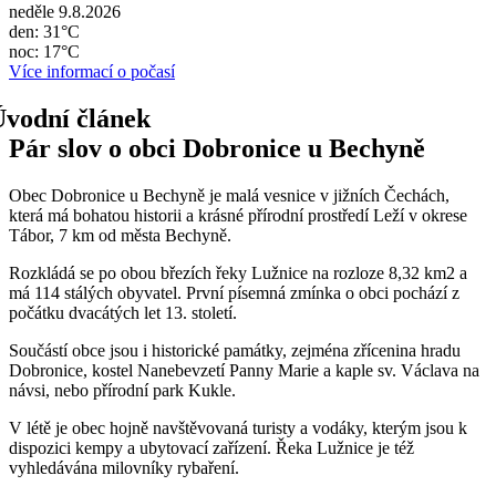
neděle 9.8.2026
den: 31°C
noc: 17°C
Více informací o počasí
Pár slov o obci Dobronice u Bechyně
Obec Dobronice u Bechyně je malá vesnice v jižních Čechách,
která má bohatou historii a krásné přírodní prostředí Leží v okrese
Tábor, 7 km od města Bechyně.
Rozkládá se po obou březích řeky Lužnice na rozloze 8,32 km2 a
má 114 stálých obyvatel. První písemná zmínka o obci pochází z
počátku dvacátých let 13. století.
Součástí obce jsou i historické památky, zejména zřícenina hradu
Dobronice, kostel Nanebevzetí Panny Marie a kaple sv. Václava na
návsi, nebo přírodní park Kukle.
V létě je obec hojně navštěvovaná turisty a vodáky, kterým jsou k
dispozici kempy a ubytovací zařízení. Řeka Lužnice je též
vyhledávána milovníky rybaření.