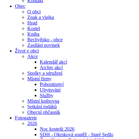
Kontakt
Obec
O obci
Znak a vlajka
Hrad
Kostel
Kniha
Bechyňsko - obce
Zasílání novinek
Život v obci
Akce
Kalendář akcí
Archiv akcí
Spolky a sdružení
Místní firmy
Pohostinství
Ubytování
Služby
Místní knihovna
Setkání rodáků
Obecní občasník
Fotogalerie
2026
Noc kostelů 2026
SDH - Okrsková soutěž - Staré Sedlo