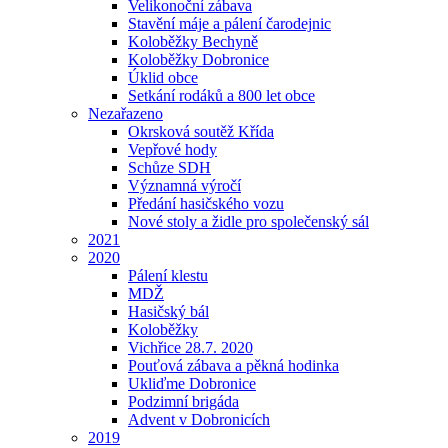
Velikonoční zábava
Stavění máje a pálení čarodejnic
Koloběžky Bechyně
Koloběžky Dobronice
Úklid obce
Setkání rodáků a 800 let obce
Nezařazeno
Okrsková soutěž Křída
Vepřové hody
Schůze SDH
Významná výročí
Předání hasičského vozu
Nové stoly a židle pro společenský sál
2021
2020
Pálení klestu
MDŽ
Hasičský bál
Koloběžky
Vichřice 28.7. 2020
Pouťová zábava a pěkná hodinka
Ukliďme Dobronice
Podzimní brigáda
Advent v Dobronicích
2019