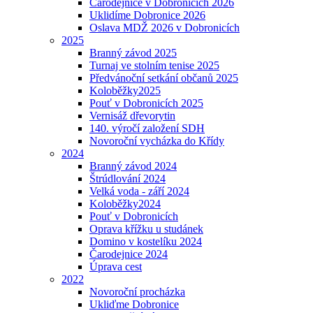
Čarodějnice v Dobronicích 2026
Uklidíme Dobronice 2026
Oslava MDŽ 2026 v Dobronicích
2025
Branný závod 2025
Turnaj ve stolním tenise 2025
Předvánoční setkání občanů 2025
Koloběžky2025
Pouť v Dobronicích 2025
Vernisáž dřevorytin
140. výročí založení SDH
Novoroční vycházka do Křídy
2024
Branný závod 2024
Štrúdlování 2024
Velká voda - září 2024
Koloběžky2024
Pouť v Dobronicích
Oprava křížku u studánek
Domino v kostelíku 2024
Čarodejnice 2024
Úprava cest
2022
Novoroční procházka
Ukliďme Dobronice