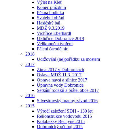
Výlet na Kleť
Konec prázdnin
Pěkná hodinka
Svatební obřad
Hasičský bál
MDŽ 9.3.2019
Vichřice Eberhardt
Ukliďme Dobronice 2019
Velikonoční tvoření
Pálení čarodějnic
2018
Udržování (ne)pořádku za mostem
2017
Zima 2017 v Dobronicích
Oslava MDŽ 11.3. 2017
Oprava návsi a silnice 2017
Úpravna vody Dobronice
Setkání rodáků a přátel obce 2017
2016
Silvestrovský branný závod 2016
2015
Výročí založení SDH - 130 let
Rekonstrukce vodovodu 2015
Koloběžky Bechyně 2015
Dobronický pětiboj 2015