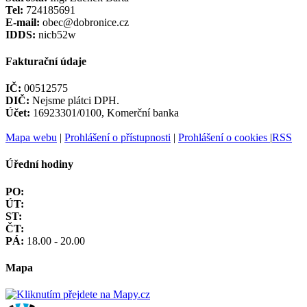
Tel:
724185691
E-mail:
obec@dobronice.cz
IDDS:
nicb52w
Fakturační údaje
IČ:
00512575
DIČ:
Nejsme plátci DPH.
Účet:
16923301/0100, Komerční banka
Mapa webu
|
Prohlášení o přístupnosti
|
Prohlášení o cookies
|
RSS
Úřední hodiny
PO:
ÚT:
ST:
ČT:
PÁ:
18.00 - 20.00
Mapa