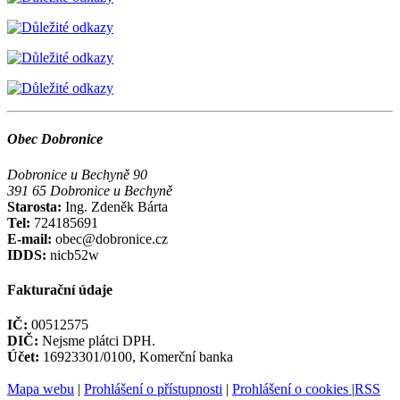
Obec Dobronice
Dobronice u Bechyně 90
391 65 Dobronice u Bechyně
Starosta:
Ing. Zdeněk Bárta
Tel:
724185691
E-mail:
obec@dobronice.cz
IDDS:
nicb52w
Fakturační údaje
IČ:
00512575
DIČ:
Nejsme plátci DPH.
Účet:
16923301/0100, Komerční banka
Mapa webu
|
Prohlášení o přístupnosti
|
Prohlášení o cookies
|
RSS