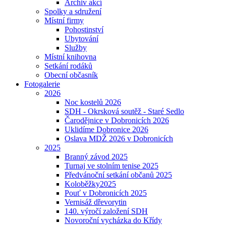
Archiv akcí
Spolky a sdružení
Místní firmy
Pohostinství
Ubytování
Služby
Místní knihovna
Setkání rodáků
Obecní občasník
Fotogalerie
2026
Noc kostelů 2026
SDH - Okrsková soutěž - Staré Sedlo
Čarodějnice v Dobronicích 2026
Uklidíme Dobronice 2026
Oslava MDŽ 2026 v Dobronicích
2025
Branný závod 2025
Turnaj ve stolním tenise 2025
Předvánoční setkání občanů 2025
Koloběžky2025
Pouť v Dobronicích 2025
Vernisáž dřevorytin
140. výročí založení SDH
Novoroční vycházka do Křídy