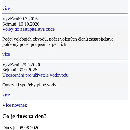
více
Vyvěšení:
9.7.2026
Sejmutí:
10.10.2026
Volby do zastupitelstva obce
Počet volebních obvodů, počet volených členů zastupitelstva,
potřebný počet podpisů na peticích
více
Vyvěšení:
29.5.2026
Sejmutí:
30.9.2026
Upozornění pro uživatele vodovodu
Omezení spotřeby pitné vody
více
Více novinek
Co je dnes za den?
Dnes je:
08.08.2026