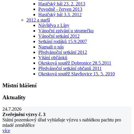
Hasičský bál 23. 2. 2013
Povodně - červen 2013
Hasičský bál 3.3. 2012
2012 a starší
Návštěva z Lípy
Vánoční zpívání u stromečku
Vánoční setkání 2012
Setkání rodáků 15.9.2007
Napsali o nás
Předvánoční setkání 2012
Vítání občánků
Okrsková soutěž Dobronice 28.5.2011
Předvánoční setkání občanů 2011
Okrsková soutěž Slavňovice 15. 5. 2010
Místní hlášení
Aktuality
24.7.2026
Zveřejnění výzvy č. 3
Státní pozemkový úřad vyhlašuje výzvu s nabídkou pachtu pro
mladé zemědělce
více