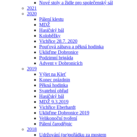
Nové stoly a židle pro společenský sál
2021
2020
Pálení klestu
MDŽ
Hasičský bál
Koloběžky
Vichřice 28.7. 2020
Pouťová zábava a pěkná hodinka
Ukliďme Dobronice
Podzimní brigáda
Advent v Dobronicích
2019
Výlet na Kleť
Konec prázdnin
Pěkná hodinka
Svatební obřad
Hasičský bál
MDŽ 9.3.2019
Vichřice Eberhardt
Ukliďme Dobronice 2019
Velikonoční tvoření
Pálení čarodějnic
2018
Udržování (ne)pořádku za mostem