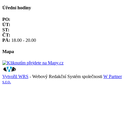
Úřední hodiny
PO:
ÚT:
ST:
ČT:
PÁ:
18.00 - 20.00
Mapa
Vytvořil WRS
- Webový Redakční Systém společnosti
W Partner
s.r.o.