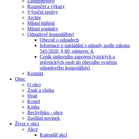
Zastupitelstvo
Rozpočet a výkazy
Výroční zprávy
Archiv
Místní hlášení
Místní poplatky
Odpadové hospodářství
Obecně o odpadech
Informace o nakládání s odpady podle zákona
541/2020, § 60, odstavec 4.
Ceník smluvního zapojení fyzických a
právnických osob do obecního systému
odpadového hospodářství
Kontakt
Obec
O obci
Znak a vlajka
Hrad
Kostel
Kniha
Bechyňsko - obce
Zasílání novinek
Život v obci
Akce
Kalendář akcí