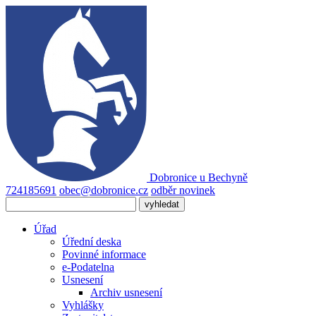
Dobronice
u Bechyně
724185691
obec@dobronice.cz
odběr novinek
Úřad
Úřední deska
Povinné informace
e-Podatelna
Usnesení
Archiv usnesení
Vyhlášky