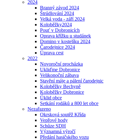
2024
Branný závod 2024
Štrúdlování 2024
Velká voda - září 2024
Koloběžky2024
Pouť v Dobronicích
Oprava křížku u studánek
Domino v kostelíku 2024
Čarodejnice 2024
Úprava cest
2022
Novoroční procházka
Ukliďme Dobronice
Velikonoční zábava
Stavění máje a pálení čarodejnic
Koloběžky Bechyně
Koloběžky Dobronice
Úklid obce
Setkání rodáků a 800 let obce
Nezařazeno
Okrsková soutěž Křída
Vepřové hody
Schůze SDH
Významná výročí
Předání hasičského vozu