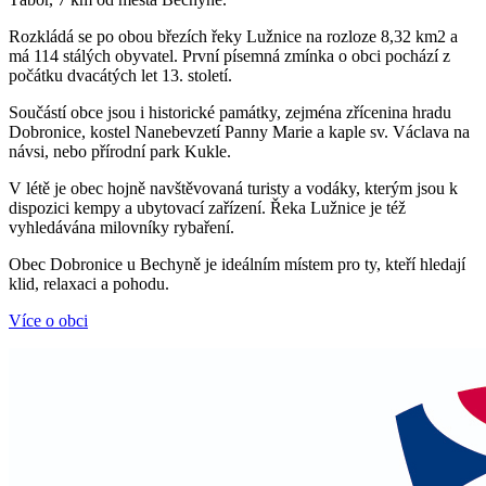
Rozkládá se po obou březích řeky Lužnice na rozloze 8,32 km2 a
má 114 stálých obyvatel. První písemná zmínka o obci pochází z
počátku dvacátých let 13. století.
Součástí obce jsou i historické památky, zejména zřícenina hradu
Dobronice, kostel Nanebevzetí Panny Marie a kaple sv. Václava na
návsi, nebo přírodní park Kukle.
V létě je obec hojně navštěvovaná turisty a vodáky, kterým jsou k
dispozici kempy a ubytovací zařízení. Řeka Lužnice je též
vyhledávána milovníky rybaření.
Obec Dobronice u Bechyně je ideálním místem pro ty, kteří hledají
klid, relaxaci a pohodu.
Více o obci