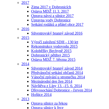
2017
Zima 2017 v Dobronicích
Oslava MDŽ 11.3. 2017
Oprava návsi a silnice 2017
Úpravna vody Dobronice
Setkání rodáků a přátel obce 2017
2016
Silvestrovský branný závod 2016
2015
Výročí založení SDH - 130 let
Rekonstrukce vodovodu 2015
Koloběžky Bechyně 2015
Dobronický pětiboj 2015
Oslava MDŽ 7. března 2015
2014
Silvestrovský branný závod 2014
Předvánoční setkání občanů 2014
Vánoční zpívání u stromečku 2014
Mezinárodní den žen 2014
Návštěva z Lípy 13. -15. 6. 2014
Dřevosochání Dobronice - červen 2014
Hoštice 2014
2013
Oprava silnice za řekou
Oprava silnice k řece