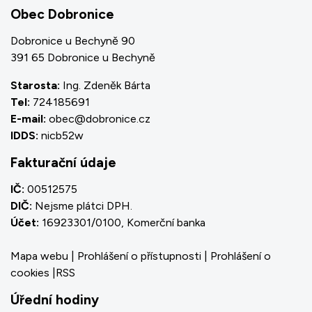
Obec Dobronice
Dobronice u Bechyně 90
391 65 Dobronice u Bechyně
Starosta:
Ing. Zdeněk Bárta
Tel:
724185691
E-mail:
obec@dobronice.cz
IDDS:
nicb52w
Fakturační údaje
IČ:
00512575
DIČ:
Nejsme plátci DPH.
Účet:
16923301/0100, Komerční banka
Mapa webu
|
Prohlášení o přístupnosti
|
Prohlášení o
cookies
|
RSS
Úřední hodiny