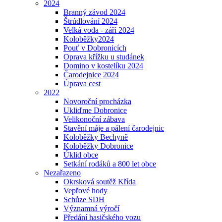
2024
Branný závod 2024
Štrúdlování 2024
Velká voda - září 2024
Koloběžky2024
Pouť v Dobronicích
Oprava křížku u studánek
Domino v kostelíku 2024
Čarodejnice 2024
Úprava cest
2022
Novoroční procházka
Ukliďme Dobronice
Velikonoční zábava
Stavění máje a pálení čarodejnic
Koloběžky Bechyně
Koloběžky Dobronice
Úklid obce
Setkání rodáků a 800 let obce
Nezařazeno
Okrsková soutěž Křída
Vepřové hody
Schůze SDH
Významná výročí
Předání hasičského vozu