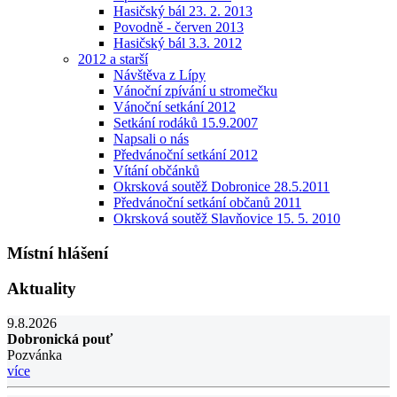
Hasičský bál 23. 2. 2013
Povodně - červen 2013
Hasičský bál 3.3. 2012
2012 a starší
Návštěva z Lípy
Vánoční zpívání u stromečku
Vánoční setkání 2012
Setkání rodáků 15.9.2007
Napsali o nás
Předvánoční setkání 2012
Vítání občánků
Okrsková soutěž Dobronice 28.5.2011
Předvánoční setkání občanů 2011
Okrsková soutěž Slavňovice 15. 5. 2010
Místní hlášení
Aktuality
9.8.2026
Dobronická pouť
Pozvánka
více