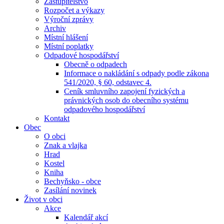
Zastupitelstvo
Rozpočet a výkazy
Výroční zprávy
Archiv
Místní hlášení
Místní poplatky
Odpadové hospodářství
Obecně o odpadech
Informace o nakládání s odpady podle zákona
541/2020, § 60, odstavec 4.
Ceník smluvního zapojení fyzických a
právnických osob do obecního systému
odpadového hospodářství
Kontakt
Obec
O obci
Znak a vlajka
Hrad
Kostel
Kniha
Bechyňsko - obce
Zasílání novinek
Život v obci
Akce
Kalendář akcí