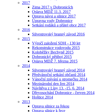
2017
Zima 2017 v Dobronicích
Oslava MDŽ 11.3. 2017
Oprava návsi a silnice 2017
Úpravna vody Dobronice
Setkání rodáků a přátel obce 2017
2016
Silvestrovský branný závod 2016
2015
Výročí založení SDH - 130 let
Rekonstrukce vodovodu 2015
Koloběžky Bechyně 2015
Dobronický pětiboj 2015
Oslava MDŽ 7. března 2015
2014
Silvestrovský branný závod 2014
Předvánoční setkání občanů 2014
Vánoční zpívání u stromečku 2014
Mezinárodní den žen 2014
Návštěva z Lípy 13. -15. 6. 2014
Dřevosochání Dobronice - červen 2014
Hoštice 2014
2013
Oprava silnice za řekou
Oprava silnice k řece