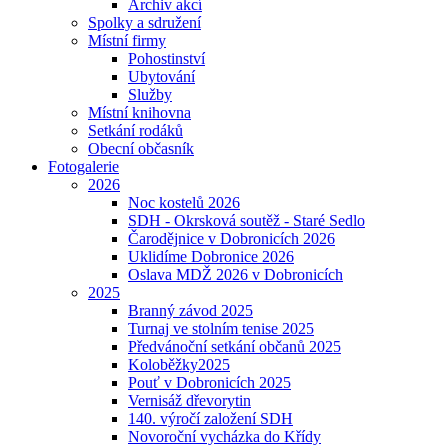
Archiv akcí
Spolky a sdružení
Místní firmy
Pohostinství
Ubytování
Služby
Místní knihovna
Setkání rodáků
Obecní občasník
Fotogalerie
2026
Noc kostelů 2026
SDH - Okrsková soutěž - Staré Sedlo
Čarodějnice v Dobronicích 2026
Uklidíme Dobronice 2026
Oslava MDŽ 2026 v Dobronicích
2025
Branný závod 2025
Turnaj ve stolním tenise 2025
Předvánoční setkání občanů 2025
Koloběžky2025
Pouť v Dobronicích 2025
Vernisáž dřevorytin
140. výročí založení SDH
Novoroční vycházka do Křídy