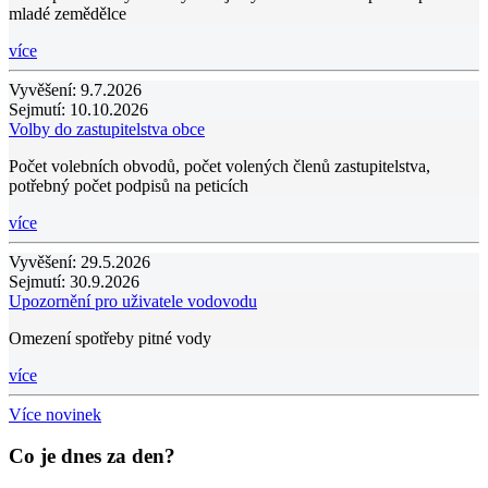
mladé zemědělce
více
Vyvěšení:
9.7.2026
Sejmutí:
10.10.2026
Volby do zastupitelstva obce
Počet volebních obvodů, počet volených členů zastupitelstva,
potřebný počet podpisů na peticích
více
Vyvěšení:
29.5.2026
Sejmutí:
30.9.2026
Upozornění pro uživatele vodovodu
Omezení spotřeby pitné vody
více
Více novinek
Co je dnes za den?