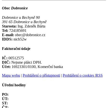
Obec Dobronice
Dobronice u Bechyně 90
391 65 Dobronice u Bechyně
Starosta:
Ing. Zdeněk Bárta
Tel:
724185691
E-mail:
obec@dobronice.cz
IDDS:
nicb52w
Fakturační údaje
IČ:
00512575
DIČ:
Nejsme plátci DPH.
Účet:
16923301/0100, Komerční banka
Mapa webu
|
Prohlášení o přístupnosti
|
Prohlášení o cookies
|
RSS
Úřední hodiny
PO:
ÚT:
ST:
ČT: