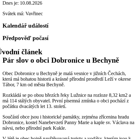
Dnes je:
10.08.2026
Svátek má:
Vavřinec
Kalendář událostí
Předpověď počasí
Pár slov o obci Dobronice u Bechyně
Obec Dobronice u Bechyně je malá vesnice v jižních Čechách,
která má bohatou historii a krásné přírodní prostředí Leží v okrese
Tábor, 7 km od města Bechyně.
Rozkládá se po obou březích řeky Lužnice na rozloze 8,32 km2 a
má 114 stálých obyvatel. První písemná zmínka o obci pochází z
počátku dvacátých let 13. století.
Součástí obce jsou i historické památky, zejména zřícenina hradu
Dobronice, kostel Nanebevzetí Panny Marie a kaple sv. Václava na
návsi, nebo přírodní park Kukle.
V létě je obec hojně navštěvovaná turisty a vodáky, kterým jsou k