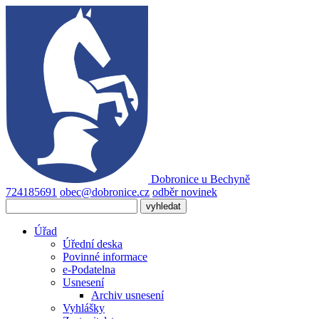
Dobronice
u Bechyně
724185691
obec@dobronice.cz
odběr novinek
Úřad
Úřední deska
Povinné informace
e-Podatelna
Usnesení
Archiv usnesení
Vyhlášky