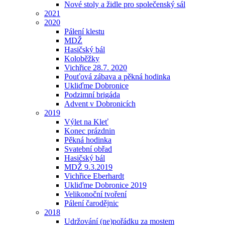
Nové stoly a židle pro společenský sál
2021
2020
Pálení klestu
MDŽ
Hasičský bál
Koloběžky
Vichřice 28.7. 2020
Pouťová zábava a pěkná hodinka
Ukliďme Dobronice
Podzimní brigáda
Advent v Dobronicích
2019
Výlet na Kleť
Konec prázdnin
Pěkná hodinka
Svatební obřad
Hasičský bál
MDŽ 9.3.2019
Vichřice Eberhardt
Ukliďme Dobronice 2019
Velikonoční tvoření
Pálení čarodějnic
2018
Udržování (ne)pořádku za mostem