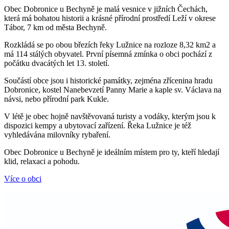
Obec Dobronice u Bechyně je malá vesnice v jižních Čechách,
která má bohatou historii a krásné přírodní prostředí Leží v okrese
Tábor, 7 km od města Bechyně.
Rozkládá se po obou březích řeky Lužnice na rozloze 8,32 km2 a
má 114 stálých obyvatel. První písemná zmínka o obci pochází z
počátku dvacátých let 13. století.
Součástí obce jsou i historické památky, zejména zřícenina hradu
Dobronice, kostel Nanebevzetí Panny Marie a kaple sv. Václava na
návsi, nebo přírodní park Kukle.
V létě je obec hojně navštěvovaná turisty a vodáky, kterým jsou k
dispozici kempy a ubytovací zařízení. Řeka Lužnice je též
vyhledávána milovníky rybaření.
Obec Dobronice u Bechyně je ideálním místem pro ty, kteří hledají
klid, relaxaci a pohodu.
Více o obci