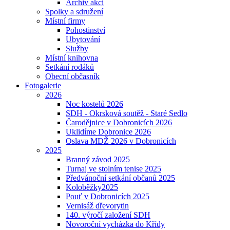
Archiv akcí
Spolky a sdružení
Místní firmy
Pohostinství
Ubytování
Služby
Místní knihovna
Setkání rodáků
Obecní občasník
Fotogalerie
2026
Noc kostelů 2026
SDH - Okrsková soutěž - Staré Sedlo
Čarodějnice v Dobronicích 2026
Uklidíme Dobronice 2026
Oslava MDŽ 2026 v Dobronicích
2025
Branný závod 2025
Turnaj ve stolním tenise 2025
Předvánoční setkání občanů 2025
Koloběžky2025
Pouť v Dobronicích 2025
Vernisáž dřevorytin
140. výročí založení SDH
Novoroční vycházka do Křídy