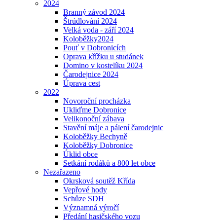
2024
Branný závod 2024
Štrúdlování 2024
Velká voda - září 2024
Koloběžky2024
Pouť v Dobronicích
Oprava křížku u studánek
Domino v kostelíku 2024
Čarodejnice 2024
Úprava cest
2022
Novoroční procházka
Ukliďme Dobronice
Velikonoční zábava
Stavění máje a pálení čarodejnic
Koloběžky Bechyně
Koloběžky Dobronice
Úklid obce
Setkání rodáků a 800 let obce
Nezařazeno
Okrsková soutěž Křída
Vepřové hody
Schůze SDH
Významná výročí
Předání hasičského vozu