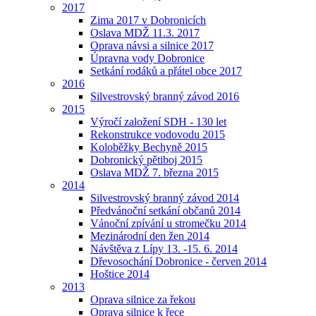
2017
Zima 2017 v Dobronicích
Oslava MDŽ 11.3. 2017
Oprava návsi a silnice 2017
Úpravna vody Dobronice
Setkání rodáků a přátel obce 2017
2016
Silvestrovský branný závod 2016
2015
Výročí založení SDH - 130 let
Rekonstrukce vodovodu 2015
Koloběžky Bechyně 2015
Dobronický pětiboj 2015
Oslava MDŽ 7. března 2015
2014
Silvestrovský branný závod 2014
Předvánoční setkání občanů 2014
Vánoční zpívání u stromečku 2014
Mezinárodní den žen 2014
Návštěva z Lípy 13. -15. 6. 2014
Dřevosochání Dobronice - červen 2014
Hoštice 2014
2013
Oprava silnice za řekou
Oprava silnice k řece