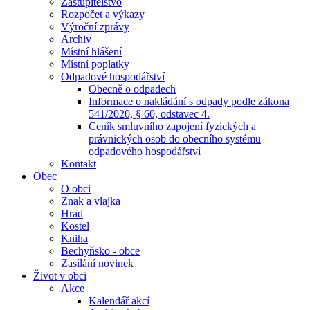
Zastupitelstvo
Rozpočet a výkazy
Výroční zprávy
Archiv
Místní hlášení
Místní poplatky
Odpadové hospodářství
Obecně o odpadech
Informace o nakládání s odpady podle zákona
541/2020, § 60, odstavec 4.
Ceník smluvního zapojení fyzických a
právnických osob do obecního systému
odpadového hospodářství
Kontakt
Obec
O obci
Znak a vlajka
Hrad
Kostel
Kniha
Bechyňsko - obce
Zasílání novinek
Život v obci
Akce
Kalendář akcí