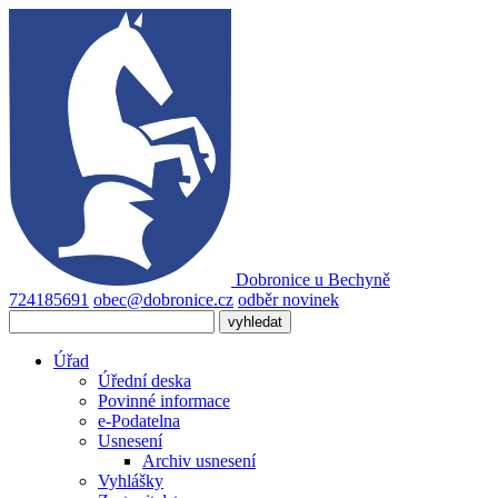
Dobronice
u Bechyně
724185691
obec@dobronice.cz
odběr novinek
Úřad
Úřední deska
Povinné informace
e-Podatelna
Usnesení
Archiv usnesení
Vyhlášky