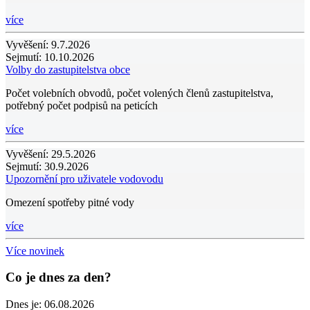
více
Vyvěšení:
9.7.2026
Sejmutí:
10.10.2026
Volby do zastupitelstva obce
Počet volebních obvodů, počet volených členů zastupitelstva,
potřebný počet podpisů na peticích
více
Vyvěšení:
29.5.2026
Sejmutí:
30.9.2026
Upozornění pro uživatele vodovodu
Omezení spotřeby pitné vody
více
Více novinek
Co je dnes za den?
Dnes je:
06.08.2026