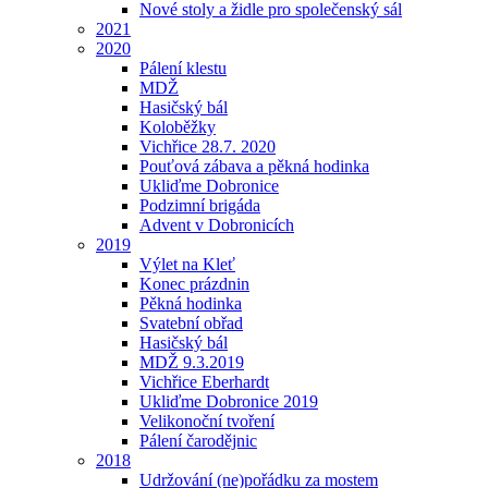
Nové stoly a židle pro společenský sál
2021
2020
Pálení klestu
MDŽ
Hasičský bál
Koloběžky
Vichřice 28.7. 2020
Pouťová zábava a pěkná hodinka
Ukliďme Dobronice
Podzimní brigáda
Advent v Dobronicích
2019
Výlet na Kleť
Konec prázdnin
Pěkná hodinka
Svatební obřad
Hasičský bál
MDŽ 9.3.2019
Vichřice Eberhardt
Ukliďme Dobronice 2019
Velikonoční tvoření
Pálení čarodějnic
2018
Udržování (ne)pořádku za mostem