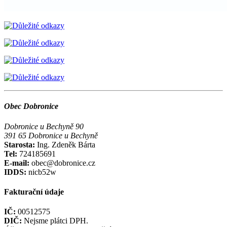
Obec Dobronice
Dobronice u Bechyně 90
391 65 Dobronice u Bechyně
Starosta:
Ing. Zdeněk Bárta
Tel:
724185691
E-mail:
obec@dobronice.cz
IDDS:
nicb52w
Fakturační údaje
IČ:
00512575
DIČ:
Nejsme plátci DPH.