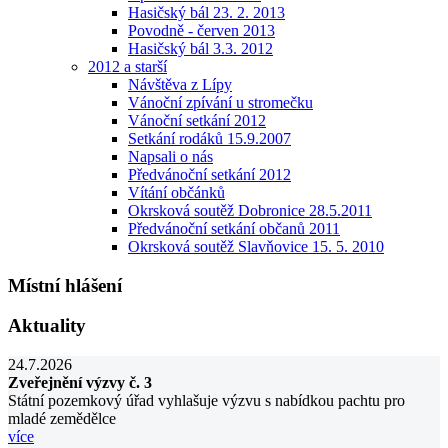
Hasičský bál 23. 2. 2013
Povodně - červen 2013
Hasičský bál 3.3. 2012
2012 a starší
Návštěva z Lípy
Vánoční zpívání u stromečku
Vánoční setkání 2012
Setkání rodáků 15.9.2007
Napsali o nás
Předvánoční setkání 2012
Vítání občánků
Okrsková soutěž Dobronice 28.5.2011
Předvánoční setkání občanů 2011
Okrsková soutěž Slavňovice 15. 5. 2010
Místní hlášení
Aktuality
24.7.2026
Zveřejnění výzvy č. 3
Státní pozemkový úřad vyhlašuje výzvu s nabídkou pachtu pro
mladé zemědělce
více