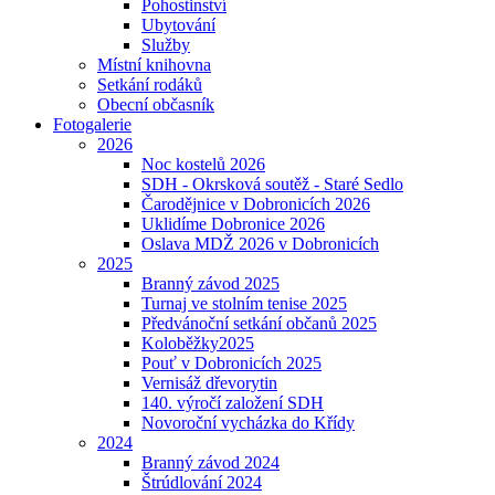
Pohostinství
Ubytování
Služby
Místní knihovna
Setkání rodáků
Obecní občasník
Fotogalerie
2026
Noc kostelů 2026
SDH - Okrsková soutěž - Staré Sedlo
Čarodějnice v Dobronicích 2026
Uklidíme Dobronice 2026
Oslava MDŽ 2026 v Dobronicích
2025
Branný závod 2025
Turnaj ve stolním tenise 2025
Předvánoční setkání občanů 2025
Koloběžky2025
Pouť v Dobronicích 2025
Vernisáž dřevorytin
140. výročí založení SDH
Novoroční vycházka do Křídy
2024
Branný závod 2024
Štrúdlování 2024