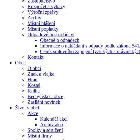
Zastupitelstvo
Rozpočet a výkazy
Výroční zprávy
Archiv
Místní hlášení
Místní poplatky
Odpadové hospodářství
Obecně o odpadech
Informace o nakládání s odpady podle zákona 541/
Ceník smluvního zapojení fyzických a právnický
Kontakt
Obec
O obci
Znak a vlajka
Hrad
Kostel
Kniha
Bechyňsko - obce
Zasílání novinek
Život v obci
Akce
Kalendář akcí
Archiv akcí
Spolky a sdružení
Místní firmy