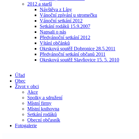
2012 a starší
Návštěva z Lípy
Vánoční zpívání u stromečku
Vánoční setkání 2012
Setkání rodáků 15.9.2007
Napsali o nás
Předvánoční setkání 2012
Vítání občánků
Okrsková soutěž Dobronice 28.5.2011
Předvánoční setkání občanů 2011
Okrsková soutěž Slavňovice 15. 5. 2010
Úřad
Obec
Život v obci
Akce
Spolky a sdružení
Místní firmy
Místní knihovna
Setkání rodáků
Obecní občasník
Fotogalerie