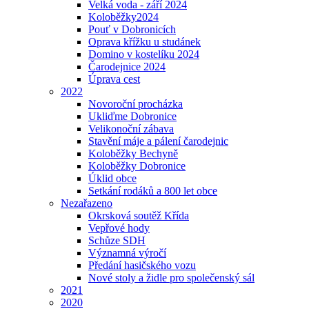
Velká voda - září 2024
Koloběžky2024
Pouť v Dobronicích
Oprava křížku u studánek
Domino v kostelíku 2024
Čarodejnice 2024
Úprava cest
2022
Novoroční procházka
Ukliďme Dobronice
Velikonoční zábava
Stavění máje a pálení čarodejnic
Koloběžky Bechyně
Koloběžky Dobronice
Úklid obce
Setkání rodáků a 800 let obce
Nezařazeno
Okrsková soutěž Křída
Vepřové hody
Schůze SDH
Významná výročí
Předání hasičského vozu
Nové stoly a židle pro společenský sál
2021
2020