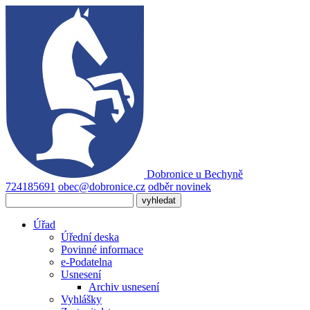
Dobronice
u Bechyně
724185691
obec@dobronice.cz
odběr novinek
Úřad
Úřední deska
Povinné informace
e-Podatelna
Usnesení
Archiv usnesení
Vyhlášky