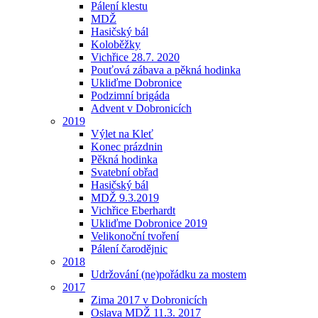
Pálení klestu
MDŽ
Hasičský bál
Koloběžky
Vichřice 28.7. 2020
Pouťová zábava a pěkná hodinka
Ukliďme Dobronice
Podzimní brigáda
Advent v Dobronicích
2019
Výlet na Kleť
Konec prázdnin
Pěkná hodinka
Svatební obřad
Hasičský bál
MDŽ 9.3.2019
Vichřice Eberhardt
Ukliďme Dobronice 2019
Velikonoční tvoření
Pálení čarodějnic
2018
Udržování (ne)pořádku za mostem
2017
Zima 2017 v Dobronicích
Oslava MDŽ 11.3. 2017