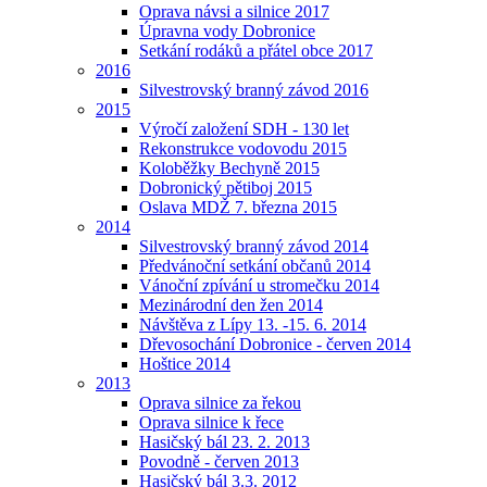
Oprava návsi a silnice 2017
Úpravna vody Dobronice
Setkání rodáků a přátel obce 2017
2016
Silvestrovský branný závod 2016
2015
Výročí založení SDH - 130 let
Rekonstrukce vodovodu 2015
Koloběžky Bechyně 2015
Dobronický pětiboj 2015
Oslava MDŽ 7. března 2015
2014
Silvestrovský branný závod 2014
Předvánoční setkání občanů 2014
Vánoční zpívání u stromečku 2014
Mezinárodní den žen 2014
Návštěva z Lípy 13. -15. 6. 2014
Dřevosochání Dobronice - červen 2014
Hoštice 2014
2013
Oprava silnice za řekou
Oprava silnice k řece
Hasičský bál 23. 2. 2013
Povodně - červen 2013
Hasičský bál 3.3. 2012